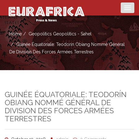
Togg
navig
Home
Geopolitics
Geopolitics - Sahel
Guinée Équatoriale: Teodorín Obiang Nommé Général
De Division Des Forces Armées Terrestres
GUINÉE ÉQUATORIALE: TEODORÍN
OBIANG NOMMÉ GÉNÉRAL DE
DIVISION DES FORCES ARMÉES
TERRESTRES