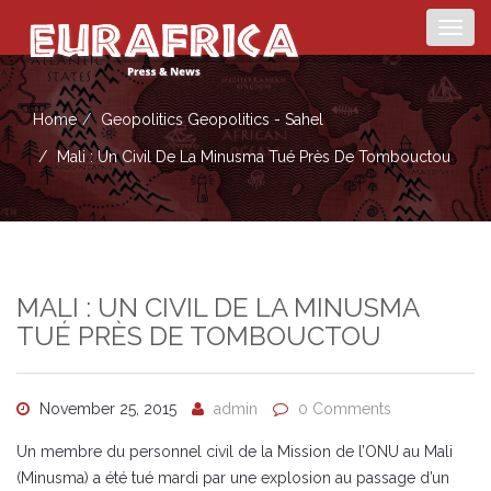
Togg
navig
Home
Geopolitics
Geopolitics - Sahel
Mali : Un Civil De La Minusma Tué Près De Tombouctou
MALI : UN CIVIL DE LA MINUSMA
TUÉ PRÈS DE TOMBOUCTOU
November 25, 2015
admin
0 Comments
Un membre du personnel civil de la Mission de l’ONU au Mali
(Minusma) a été tué mardi par une explosion au passage d’un