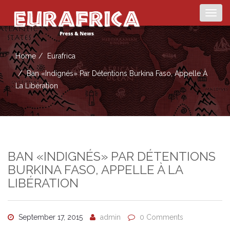
Togg
navig
Home
Eurafrica
Ban «indignés» Par Détentions Burkina Faso, Appelle À
La Libération
BAN «INDIGNÉS» PAR DÉTENTIONS
BURKINA FASO, APPELLE À LA
LIBÉRATION
September 17, 2015
admin
0 Comments