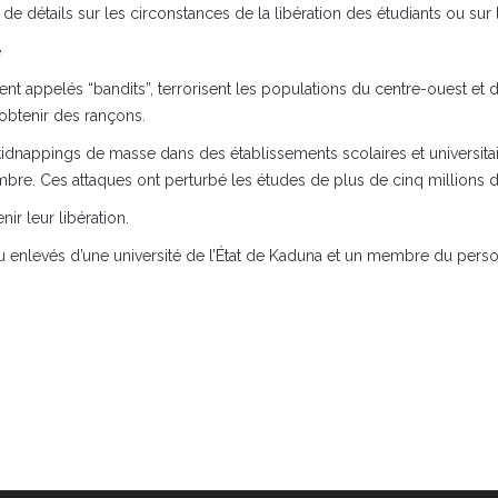
étails sur les circonstances de la libération des étudiants ou sur l
e
ppelés “bandits”, terrorisent les populations du centre-ouest et du 
 obtenir des rançons.
 kidnappings de masse dans des établissements scolaires et universita
e. Ces attaques ont perturbé les études de plus de cinq millions d’e
ir leur libération.
au enlevés d’une université de l’État de Kaduna et un membre du person