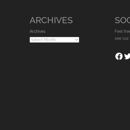
ARCHIVES
SOC
Archives
Feel fre
see our