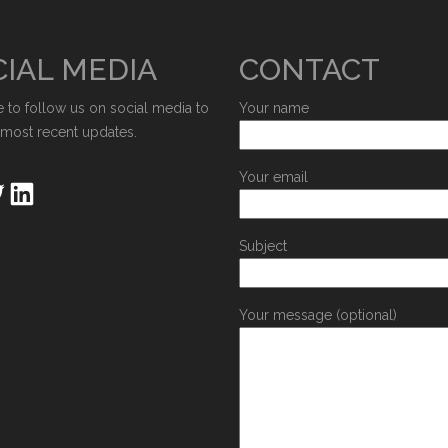
IAL MEDIA
CONTACT
e to follow us on social media to
Your name
 most recent updates.
Your email
Subject
Your message (optional)