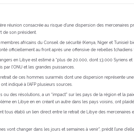
ière réunion consacrée au risque d’une dispersion des mercenaires pré
t de son président.
 membres africains du Conseil de sécurité (Kenya, Niger et Tunisie) bie
onté officiellement au front après une offensive de rebelles tchadiens
ngers en Libye est estimé à “plus de 20.000, dont 13.000 Syriens et
is par l’ONU et les grandes puissances.
 retrait de ces hommes surarmés dont une dispersion représente une
nt indiqué à l’AFP plusieurs sources.
 ou des résolutions, a un “impact” sur les pays de la région et la pai
lème en Libye en en créant un autre dans les pays voisins, ont plaidé 
 tous établi un lien direct entre le retrait de Libye des mercenaires 
nes vont changer dans les jours et semaines à venir”, prédit l’une d’ell