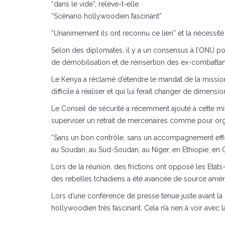
“dans le vide”, relève-t-elle.
“Scénario hollywoodien fascinant”
“Unanimement ils ont reconnu ce lien” et la nécessité
Selon des diplomates, il y a un consensus à l’ONU pou
de démobilisation et de réinsertion des ex-combatta
Le Kenya a réclamé d’étendre le mandat de la mission p
difficile à réaliser et qui lui ferait changer de dimensio
Le Conseil de sécurité a récemment ajouté à cette mi
superviser un retrait de mercenaires comme pour or
“Sans un bon contrôle, sans un accompagnement effica
au Soudan, au Sud-Soudan, au Niger, en Ethiopie, en
Lors de la réunion, des frictions ont opposé les Etat
des rebelles tchadiens a été avancée de source améri
Lors d’une conférence de presse tenue juste avant la 
hollywoodien très fascinant. Cela n’a rien à voir avec la 