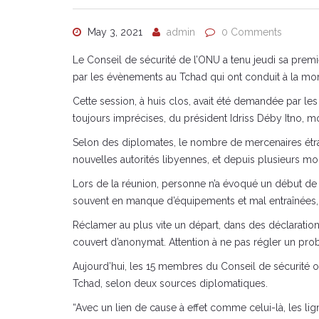
May 3, 2021
admin
0 Comments
Le Conseil de sécurité de l’ONU a tenu jeudi sa prem
par les évènements au Tchad qui ont conduit à la mor
Cette session, à huis clos, avait été demandée par les
toujours imprécises, du président Idriss Déby Itno, m
Selon des diplomates, le nombre de mercenaires étra
nouvelles autorités libyennes, et depuis plusieurs mo
Lors de la réunion, personne n’a évoqué un début de
souvent en manque d’équipements et mal entraînées, o
Réclamer au plus vite un départ, dans des déclarations
couvert d’anonymat. Attention à ne pas régler un prob
Aujourd’hui, les 15 membres du Conseil de sécurité ont
Tchad, selon deux sources diplomatiques.
“Avec un lien de cause à effet comme celui-là, les lig