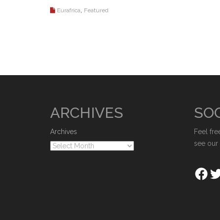
,
Eurafrica
Featured
ARCHIVES
SOC
Archives
Feel fre
see our