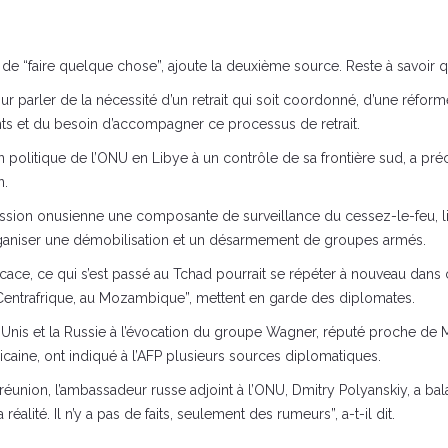
 de “faire quelque chose”, ajoute la deuxième source. Reste à savoir q
r parler de la nécessité d’un retrait qui soit coordonné, d’une réfor
nts et du besoin d’accompagner ce processus de retrait.
olitique de l’ONU en Libye à un contrôle de sa frontière sud, a précis
n.
ssion onusienne une composante de surveillance du cessez-le-feu, li
ganiser une démobilisation et un désarmement de groupes armés.
ce, ce qui s’est passé au Tchad pourrait se répéter à nouveau dans ce
 Centrafrique, au Mozambique”, mettent en garde des diplomates.
s-Unis et la Russie à l’évocation du groupe Wagner, réputé proche de M
caine, ont indiqué à l’AFP plusieurs sources diplomatiques.
réunion, l’ambassadeur russe adjoint à l’ONU, Dmitry Polyanskiy, a bal
réalité. Il n’y a pas de faits, seulement des rumeurs”, a-t-il dit.