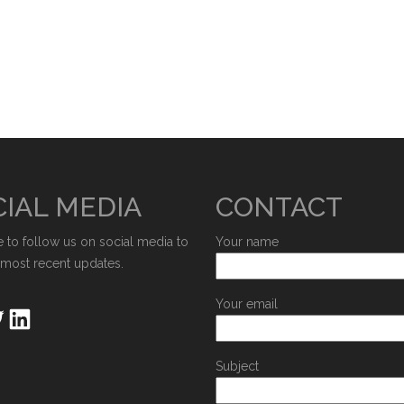
IAL MEDIA
CONTACT
e to follow us on social media to
Your name
 most recent updates.
Your email
Subject