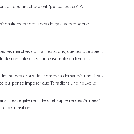
nt en courant et criaient “police, police”. À
es détonations de grenades de gaz lacrymogène
utes les marches ou manifestations, quelles que soient
rictement interdites sur l’ensemble du territoire
tchadienne des droits de l’homme a demandé lundi à ses
France qui pense imposer aux Tchadiens une nouvelle
ans, il est également “le chef suprême des Armées”
te de transition.