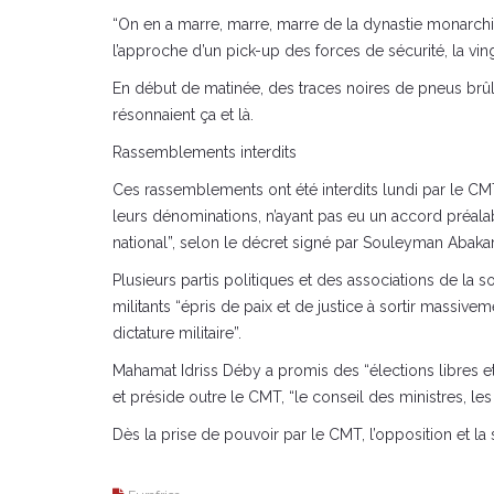
“On en a marre, marre, marre de la dynastie monarchique
l’approche d’un pick-up des forces de sécurité, la vin
En début de matinée, des traces noires de pneus brû
résonnaient ça et là.
Rassemblements interdits
Ces rassemblements ont été interdits lundi par le CMT
leurs dénominations, n’ayant pas eu un accord préalabl
national”, selon le décret signé par Souleyman Abak
Plusieurs partis politiques et des associations de la
militants “épris de paix et de justice à sortir massi
dictature militaire”.
Mahamat Idriss Déby a promis des “élections libres 
et préside outre le CMT, “le conseil des ministres, les
Dès la prise de pouvoir par le CMT, l’opposition et la so