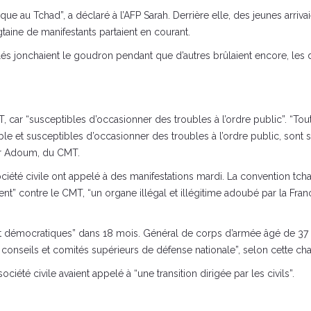
 au Tchad”, a déclaré à l’AFP Sarah. Derrière elle, des jeunes arrivaie
gtaine de manifestants partaient en courant.
lés jonchaient le goudron pendant que d’autres brûlaient encore, l
, car “susceptibles d’occasionner des troubles à l’ordre public”. “To
e et susceptibles d’occasionner des troubles à l’ordre public, sont st
ar Adoum, du CMT.
 société civile ont appelé à des manifestations mardi. La convention 
vement” contre le CMT, “un organe illégal et illégitime adoubé par la 
et démocratiques” dans 18 mois. Général de corps d’armée âgé de 37 
 conseils et comités supérieurs de défense nationale”, selon cette char
ciété civile avaient appelé à “une transition dirigée par les civils”.