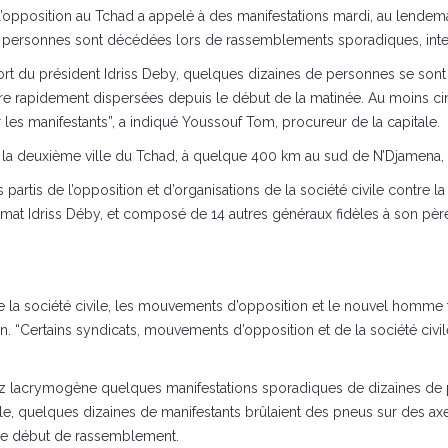
’opposition au Tchad a appelé à des manifestations mardi, au lendemai
personnes sont décédées lors de rassemblements sporadiques, interdi
t du président Idriss Deby, quelques dizaines de personnes se sont r
tre rapidement dispersées depuis le début de la matinée. Au moins c
les manifestants”, a indiqué Youssouf Tom, procureur de la capitale.
a deuxième ville du Tchad, à quelque 400 km au sud de N’Djamena, y 
rtis de l’opposition et d’organisations de la société civile contre la 
mat Idriss Déby, et composé de 14 autres généraux fidèles à son père. 
re la société civile, les mouvements d’opposition et le nouvel homme
en. “Certains syndicats, mouvements d’opposition et de la société ci
z lacrymogène quelques manifestations sporadiques de dizaines de p
ale, quelques dizaines de manifestants brûlaient des pneus sur des ax
re début de rassemblement.