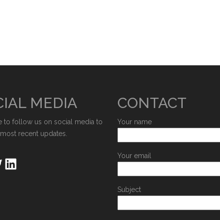
IAL MEDIA
CONTACT
e to follow us on social media to
Your name
 most recent updates.
Your email
Subject