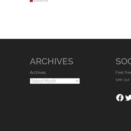
Eurafrica
ARCHIVES
SOC
Archives
Feel fre
see our