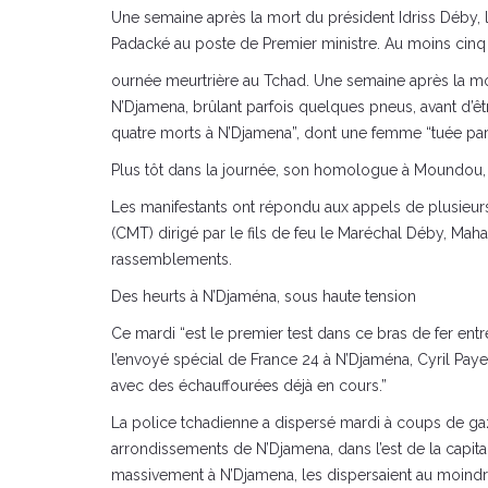
Une semaine après la mort du président Idriss Déby, l
Padacké au poste de Premier ministre. Au moins cinq 
ournée meurtrière au Tchad. Une semaine après la mor
N’Djamena, brûlant parfois quelques pneus, avant d’ê
quatre morts à N’Djamena”, dont une femme “tuée par 
Plus tôt dans la journée, son homologue à Moundou, l
Les manifestants ont répondu aux appels de plusieurs pa
(CMT) dirigé par le fils de feu le Maréchal Déby, Maha
rassemblements.
Des heurts à N’Djaména, sous haute tension
Ce mardi “est le premier test dans ce bras de fer ent
l’envoyé spécial de France 24 à N’Djaména, Cyril Pay
avec des échauffourées déjà en cours.”
La police tchadienne a dispersé mardi à coups de ga
arrondissements de N’Djamena, dans l’est de la capit
massivement à N’Djamena, les dispersaient au moind