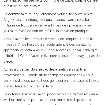
de la maréchaussée de la commune de Daloa, dans le Centre-
ouest de la Côte d’Ivoire.
Le commissaire du gouvernement ivoirien, le contre-amiral
Ange Kessy, a indiqué jeudi que l’attaque ayant visé la base
militaire de Ndotré, ne provenait « pas de djihadistes », au
journal télévisé de 20h de la RTI 1, la télévision publique.
« Nous avons les premiers éléments de l’enquête », a dit le
magistrat Ange Kessy qui a révélé l’identité des assaillants
appréhendés, notamment « Bedel Rickens (Libéria), Kana Djimi
(Libéria) et Gnepa Valentin (Ivoirien), le quatrième n’ayant pas de
pièce.
Au regard de ces données et des appels persistants en
provenance du Libéria sur le champ des opérations « nous
sommes dits que ce sont des gens qui ont leur base au Libéria
», a soutenu le procurer militaire.
Le colonel Boubacar Sakho, porte-parole de l’armée ivoirienne,
avait rassuré « les populations que toutes les dispositions