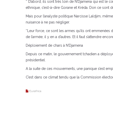
‘’ D’abord, ils sont très loin de N’Djamena qui est l
ethnique, c’est-à-dire Gorane et Kréda. Don ce sont des
Mais pour l’analyste politique Narcisse Laldjim, même
nuisance à ne pas négliger.
‘’Leur force, ce sont les armes qu’ils ont emmenées 
de l’armée, il y en a d’autres. Et il faut s’attendre enc
Déploiement de chars à N’Djamena
Depuis ce matin, le gouvernement tchadien a déployé d
présidentiel.
A la suite de ces mouvements, une panique s’est emp
C’est dans ce climat tendu que la Commission électora
Eurafrica