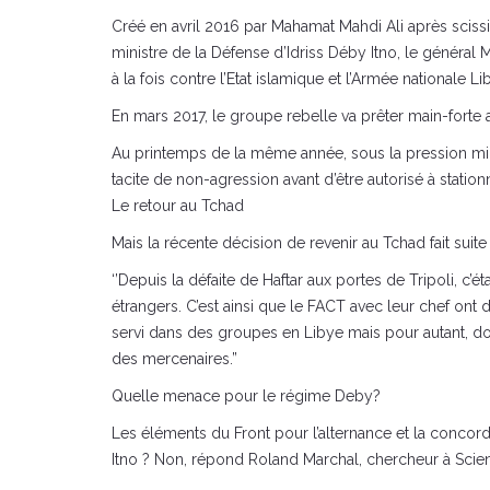
Créé en avril 2016 par Mahamat Mahdi Ali après sciss
ministre de la Défense d’Idriss Déby Itno, le général 
à la fois contre l’Etat islamique et l’Armée nationale L
En mars 2017, le groupe rebelle va prêter main-forte
Au printemps de la même année, sous la pression mili
tacite de non-agression avant d’être autorisé à stationn
Le retour au Tchad
Mais la récente décision de revenir au Tchad fait sui
‘’Depuis la défaite de Haftar aux portes de Tripoli, c
étrangers. C’est ainsi que le FACT avec leur chef ont 
servi dans des groupes en Libye mais pour autant, doi
des mercenaires.”
Quelle menace pour le régime Deby?
Les éléments du Front pour l’alternance et la concor
Itno ? Non, répond Roland Marchal, chercheur à Scienc