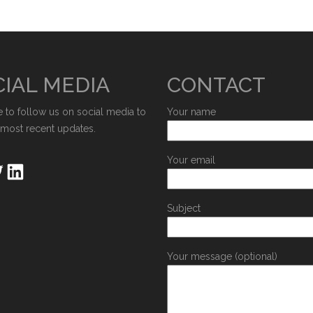
IAL MEDIA
CONTACT
e to follow us on social media to
Your name
 most recent updates.
Your email
Subject
Your message (optional)