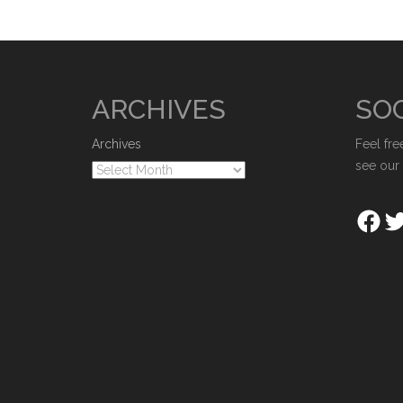
ARCHIVES
SOC
Archives
Feel fre
see our