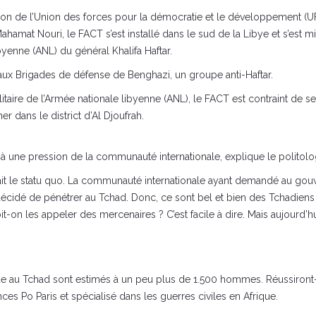
ion de l’Union des forces pour la démocratie et le développement (UF
Mahamat Nouri, le FACT s’est installé dans le sud de la Libye et s’est 
ibyenne (ANL) du général Khalifa Haftar.
 aux Brigades de défense de Benghazi, un groupe anti-Haftar.
taire de l’Armée nationale libyenne (ANL), le FACT est contraint de s
er dans le district d’Al Djoufrah.
te à une pression de la communauté internationale, explique le politol
’était le statu quo. La communauté internationale ayant demandé au gouv
décidé de pénétrer au Tchad. Donc, ce sont bel et bien des Tchadiens qu
t-on les appeler des mercenaires ? C’est facile à dire. Mais aujourd’h
de au Tchad sont estimés à un peu plus de 1.500 hommes. Réussiront-i
es Po Paris et spécialisé dans les guerres civiles en Afrique.