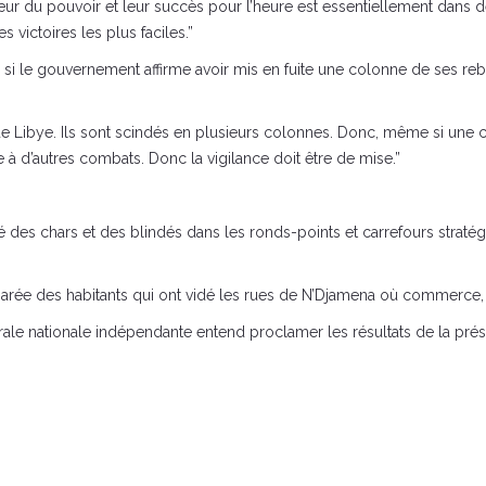
e cœur du pouvoir et leur succès pour l’heure est essentiellement dan
 victoires les plus faciles.”
 si le gouvernement affirme avoir mis en fuite une colonne de ses re
de Libye. Ils sont scindés en plusieurs colonnes. Donc, même si une 
ore à d’autres combats. Donc la vigilance doit être de mise.”
es chars et des blindés dans les ronds-points et carrefours stratégiq
arée des habitants qui ont vidé les rues de N’Djamena où commerce, a
le nationale indépendante entend proclamer les résultats de la préside