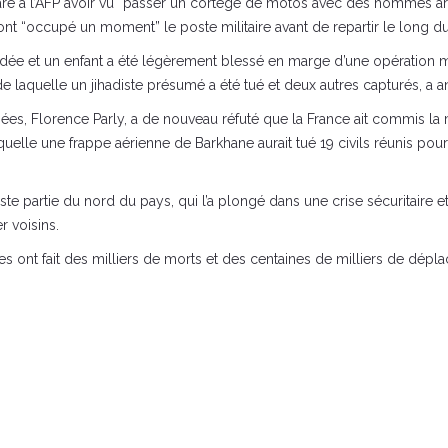
ré à l’AFP avoir vu “passer un cortège de motos avec des hommes armé
 ont “occupé un moment” le poste militaire avant de repartir le long du
dée et un enfant a été légèrement blessé en marge d’une opération me
de laquelle un jihadiste présumé a été tué et deux autres capturés, a a
rmées, Florence Parly, a de nouveau réfuté que la France ait commis 
elle une frappe aérienne de Barkhane aurait tué 19 civils réunis pour 
te partie du nord du pays, qui l’a plongé dans une crise sécuritaire e
 voisins.
s ont fait des milliers de morts et des centaines de milliers de dépla