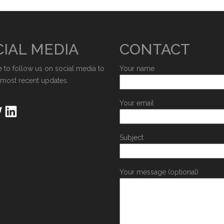
IAL MEDIA
CONTACT
e to follow us on social media to
Your name
 most recent updates.
Your email
Subject
Your message (optional)