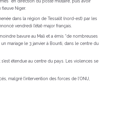
s” en direction du poste militaire, puis avoir
 fleuve Niger.
née dans la région de Tessalit (nord-est) par les
nnoncé vendredi l’état-major français.
la moindre bavure au Mali et a émis “de nombreuses
un mariage le 3 janvier à Bounti, dans le centre du
t s’est étendue au centre du pays. Les violences se
cés, malgré l’intervention des forces de l’ONU,