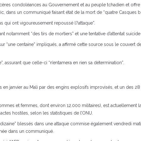
incères condoléances au Gouvernement et au peuple tchadien et offre
ric, dans un communiqué faisant état de la mort de “quatre Casques b
eus qui ont vigoureusement repoussé l?attaque”.
otamment “des tirs de mortiers” et une tentative d’attentat suicide 
s) sur “une centaine” impliqués, a affirmé cette source sous le couvert
, assurant que celle-ci “n’entamera en rien sa détermination”.
és en janvier au Mali par des engins explosifs improvisés, et un des 2
mes et femmes, dont environ 12.000 militaires), est actuellement la 
tes hostiles, selon les statistiques de l’ONU.
ne dizaine” blessés dans une attaque commise également vendredi matin
armée dans un communiqué.