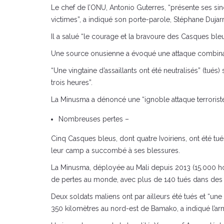
Le chef de l’ONU, Antonio Guterres, “présente ses s
victimes”, a indiqué son porte-parole, Stéphane Dujar
Il a salué “le courage et la bravoure des Casques bl
Une source onusienne a évoqué une attaque combinant n
“Une vingtaine d’assaillants ont été neutralisés” (tué
trois heures”.
La Minusma a dénoncé une “ignoble attaque terroriste”
Nombreuses pertes –
Cinq Casques bleus, dont quatre Ivoiriens, ont été tu
leur camp a succombé à ses blessures.
La Minusma, déployée au Mali depuis 2013 (15.000 hom
de pertes au monde, avec plus de 140 tués dans des ac
Deux soldats maliens ont par ailleurs été tués et “u
350 kilomètres au nord-est de Bamako, a indiqué l’