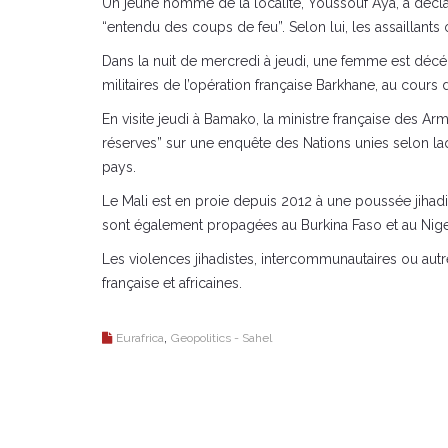
Un jeune homme de la localité, Youssouf Aya, a décla
“entendu des coups de feu”. Selon lui, les assaillants
Dans la nuit de mercredi à jeudi, une femme est décé
militaires de l’opération française Barkhane, au cours 
En visite jeudi à Bamako, la ministre française des A
réserves” sur une enquête des Nations unies selon laqu
pays.
Le Mali est en proie depuis 2012 à une poussée jihadis
sont également propagées au Burkina Faso et au Niger
Les violences jihadistes, intercommunautaires ou autre
française et africaines.
,
Eurafrica
Geopolitics - Sahel