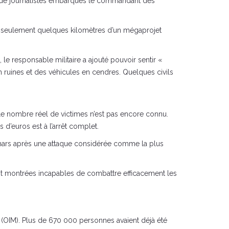
as de journalistes embarqués le commandant des
é à seulement quelques kilomètres d’un mégaprojet
 le responsable militaire a ajouté pouvoir sentir «
 ruines et des véhicules en cendres. Quelques civils
es. Le nombre réel de victimes n’est pas encore connu.
 d’euros est à l’arrêt complet.
7 mars après une attaque considérée comme la plus
nt montrées incapables de combattre efficacement les
s (OIM). Plus de 670 000 personnes avaient déjà été