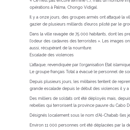
« Ce n’est pas encore terminé (…), mais un nombre im
opérations à Palma, Chongo Vidigal.
Il y a onze jours, des groupes armés ont attaqué la 
gazier de plusieurs milliards d’euros piloté par le gro
Dans la ville ravagée de 75 000 habitants, dont les pre
l’odeur des cadavres des terroristes ». Les images o
aussi, récupérant de la nourriture.
Escalade des violences
L’attaque, revendiquée par l’organisation Etat islamique
Le groupe français Total a évacué le personnel de son s
Depuis plusieurs jours, les militaires tentent de re
grande escalade depuis le début des violences il y a 
Des milliers de soldats ont été déployés mais, depu
rebelles qui terrorisent la province pauvre du Cabo De
Désignés localement sous le nom d’Al-Chabab (les jeun
Environ 11 000 personnes ont été déplacées par la der