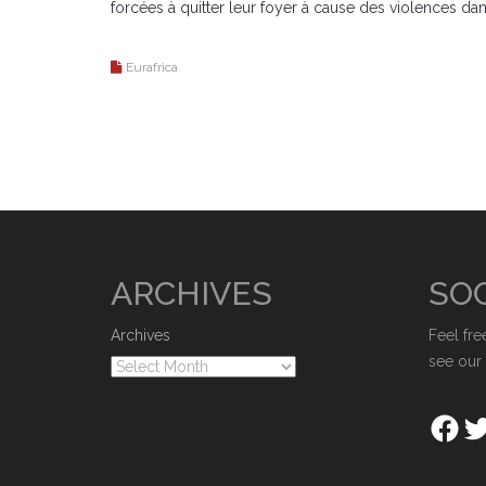
forcées à quitter leur foyer à cause des violences dan
Eurafrica
ARCHIVES
SOC
Archives
Feel fre
see our