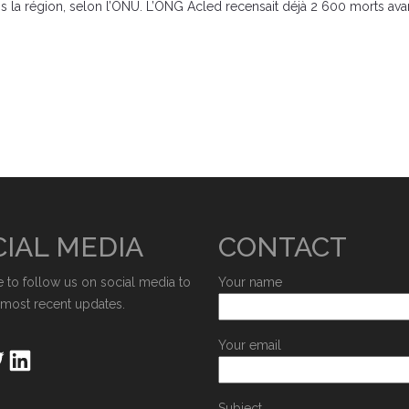
s la région, selon l’ONU. L’ONG Acled recensait déjà 2 600 morts avant
IAL MEDIA
CONTACT
e to follow us on social media to
Your name
 most recent updates.
Your email
Subject