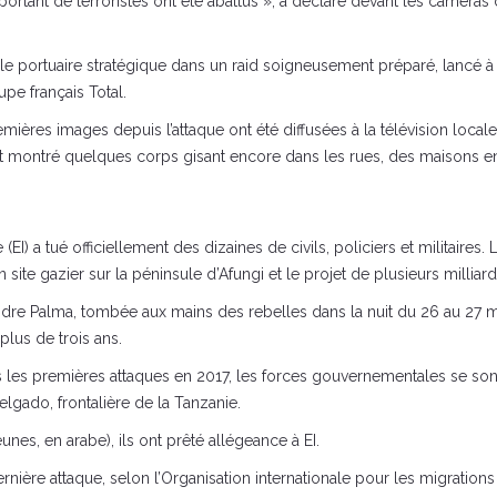
portant de terroristes ont été abattus », a déclaré devant les camér
ville portuaire stratégique dans un raid soigneusement préparé, lanc
upe français Total.
mières images depuis l’attaque ont été diffusées à la télévision locale,
nt montré quelques corps gisant encore dans les rues, des maisons en
 (EI) a tué officiellement des dizaines de civils, policiers et militair
ite gazier sur la péninsule d’Afungi et le projet de plusieurs milliards
prendre Palma, tombée aux mains des rebelles dans la nuit du 26 au 2
plus de trois ans.
is les premières attaques en 2017, les forces gouvernementales se so
lgado, frontalière de la Tanzanie.
es, en arabe), ils ont prêté allégeance à EI.
nière attaque, selon l’Organisation internationale pour les migration