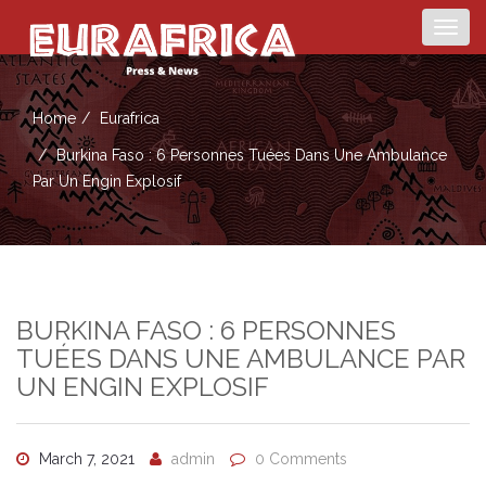
Togg
navig
Home
Eurafrica
Burkina Faso : 6 Personnes Tuées Dans Une Ambulance
Par Un Engin Explosif
BURKINA FASO : 6 PERSONNES
TUÉES DANS UNE AMBULANCE PAR
UN ENGIN EXPLOSIF
March 7, 2021
admin
0 Comments