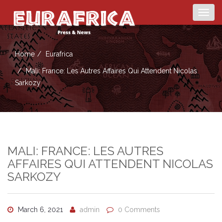
Togg
navig
Home
Eurafrica
Mali: France: Les Autres Affaires Qui Attendent Nicolas
Sarkozy
MALI: FRANCE: LES AUTRES
AFFAIRES QUI ATTENDENT NICOLAS
SARKOZY
March 6, 2021
admin
0 Comments