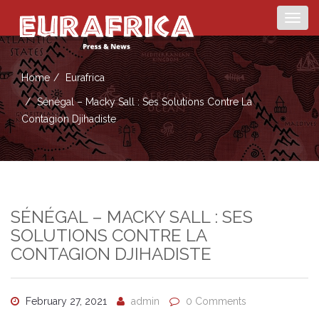
Togg
navig
Home
Eurafrica
Sénégal – Macky Sall : Ses Solutions Contre La
Contagion Djihadiste
SÉNÉGAL – MACKY SALL : SES
SOLUTIONS CONTRE LA
CONTAGION DJIHADISTE
February 27, 2021
admin
0 Comments