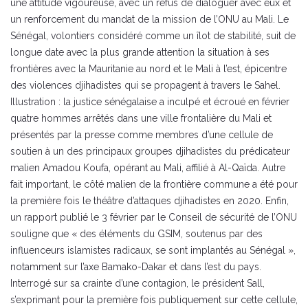
une attitude vigoureuse, avec un refus de dialoguer avec eux et
un renforcement du mandat de la mission de l’ONU au Mali. Le
Sénégal, volontiers considéré comme un îlot de stabilité, suit de
longue date avec la plus grande attention la situation à ses
frontières avec la Mauritanie au nord et le Mali à l’est, épicentre
des violences djihadistes qui se propagent à travers le Sahel.
Illustration : la justice sénégalaise a inculpé et écroué en février
quatre hommes arrêtés dans une ville frontalière du Mali et
présentés par la presse comme membres d’une cellule de
soutien à un des principaux groupes djihadistes du prédicateur
malien Amadou Koufa, opérant au Mali, affilié à Al-Qaïda. Autre
fait important, le côté malien de la frontière commune a été pour
la première fois le théâtre d’attaques djihadistes en 2020. Enfin,
un rapport publié le 3 février par le Conseil de sécurité de l’ONU
souligne que « des éléments du GSIM, soutenus par des
influenceurs islamistes radicaux, se sont implantés au Sénégal »,
notamment sur l’axe Bamako-Dakar et dans l’est du pays.
Interrogé sur sa crainte d’une contagion, le président Sall,
s’exprimant pour la première fois publiquement sur cette cellule,