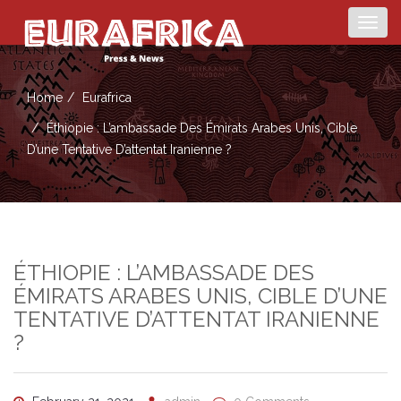
Togg
navig
Home
Eurafrica
Éthiopie : L’ambassade Des Émirats Arabes Unis, Cible
D’une Tentative D’attentat Iranienne ?
ÉTHIOPIE : L’AMBASSADE DES
ÉMIRATS ARABES UNIS, CIBLE D’UNE
TENTATIVE D’ATTENTAT IRANIENNE
?