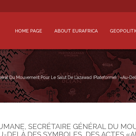
HOME PAGE
ABOUT EURAFRICA
GEOPOLITI
néral Du Mouvement Pour Le Salut De L’azawad (plateforme) : «Au-D
UMANE, SECRÉTAIRE GÉNÉRAL DU MO
AU-DELÀ DES SYMBOLES, DES ACTES «