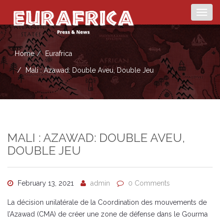
Togg
navig
Home
Eurafrica
Mali : Azawad: Double Aveu, Double Jeu
MALI : AZAWAD: DOUBLE AVEU,
DOUBLE JEU
February 13, 2021
admin
0 Comments
La décision unilatérale de la Coordination des mouvements de
l’Azawad (CMA) de créer une zone de défense dans le Gourma