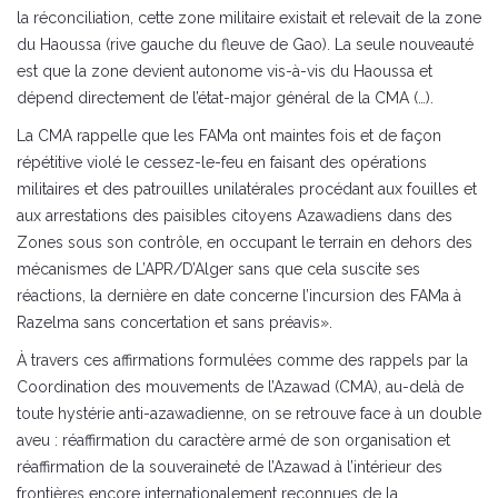
la réconciliation, cette zone militaire existait et relevait de la zone
du Haoussa (rive gauche du fleuve de Gao). La seule nouveauté
est que la zone devient autonome vis-à-vis du Haoussa et
dépend directement de l’état-major général de la CMA (…).
La CMA rappelle que les FAMa ont maintes fois et de façon
répétitive violé le cessez-le-feu en faisant des opérations
militaires et des patrouilles unilatérales procédant aux fouilles et
aux arrestations des paisibles citoyens Azawadiens dans des
Zones sous son contrôle, en occupant le terrain en dehors des
mécanismes de L’APR/D’Alger sans que cela suscite ses
réactions, la dernière en date concerne l’incursion des FAMa à
Razelma sans concertation et sans préavis».
À travers ces affirmations formulées comme des rappels par la
Coordination des mouvements de l’Azawad (CMA), au-delà de
toute hystérie anti-azawadienne, on se retrouve face à un double
aveu : réaffirmation du caractère armé de son organisation et
réaffirmation de la souveraineté de l’Azawad à l’intérieur des
frontières encore internationalement reconnues de la