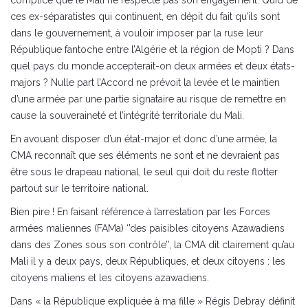
complice que le Mali ne respecte pas son engagement. Quid de
ces ex-séparatistes qui continuent, en dépit du fait qu’ils sont
dans le gouvernement, à vouloir imposer par la ruse leur
République fantoche entre l’Algérie et la région de Mopti ? Dans
quel pays du monde accepterait-on deux armées et deux états-
majors ? Nulle part l’Accord ne prévoit la levée et le maintien
d’une armée par une partie signataire au risque de remettre en
cause la souveraineté et l’intégrité territoriale du Mali.
En avouant disposer d’un état-major et donc d’une armée, la
CMA reconnaît que ses éléments ne sont et ne devraient pas
être sous le drapeau national, le seul qui doit du reste flotter
partout sur le territoire national.
Bien pire ! En faisant référence à l’arrestation par les Forces
armées maliennes (FAMa) ‘’des paisibles citoyens Azawadiens
dans des Zones sous son contrôle’’, la CMA dit clairement qu’au
Mali il y a deux pays, deux Républiques, et deux citoyens : les
citoyens maliens et les citoyens azawadiens.
Dans « la République expliquée à ma fille » Régis Debray définit