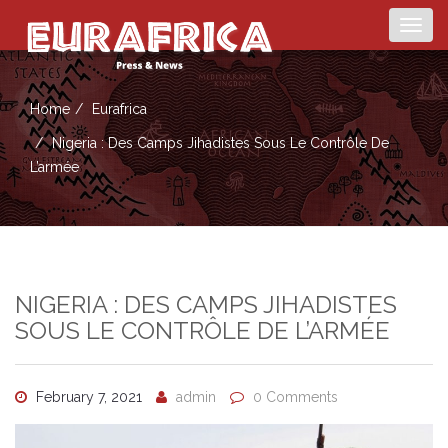
Togg
navig
Home
Eurafrica
Nigeria : Des Camps Jihadistes Sous Le Contrôle De
L’armée
NIGERIA : DES CAMPS JIHADISTES
SOUS LE CONTRÔLE DE L’ARMÉE
February 7, 2021
admin
0 Comments