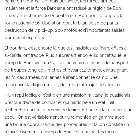
partie du Gourma. Ce mois de janvier, les forces armées
maliennes et la force Barkhane ont ratissé la région de Boni,
située à mi-chemin de Douentza et d’Hombori, le long de la
route nationale 16. Opération dont le bilan se solde par la
destruction de 7 pick-up, 200 motos et d’importantes saisies
d’armes et explosifs.
Et pourtant, c’est encore là que les jihadistes du Rvim, affiliés à
al-Qaïda, ont frappé. Plus surprenant encore, ils ont attaqué le
camp de Boni avec un Casspir, un véhicule blindé de transport
de troupes long de 7 mètres et pesant 12 tonnes, contraignant
les forces armées maliennes à abandonner le camp. Une
manœuvre tactique réussie, défend l’état-major des armées.
« Un repli tactique, c’est bien une mission militaire, je qualifierais
presque d’acte de combat et qui participe à un état final
recherché, qui leur a permis de tenir position, de faire appel à un
appui. On est véritablement sur une montée en gamme avec
une bonne connaissance des procédures. Et là, on constate un
réinvestissement, le camp de Boni est tenu par les forces