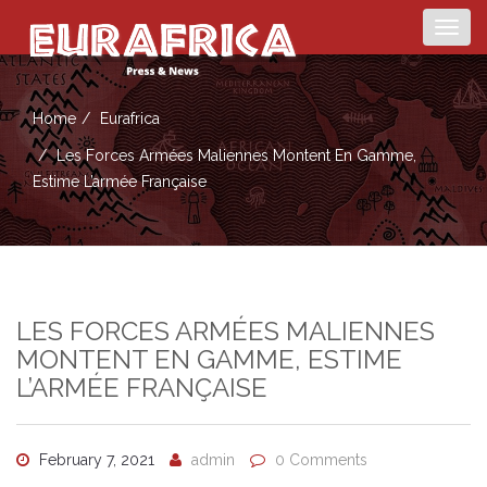
Togg
navig
Home
Eurafrica
Les Forces Armées Maliennes Montent En Gamme,
Estime L’armée Française
LES FORCES ARMÉES MALIENNES
MONTENT EN GAMME, ESTIME
L’ARMÉE FRANÇAISE
February 7, 2021
admin
0 Comments