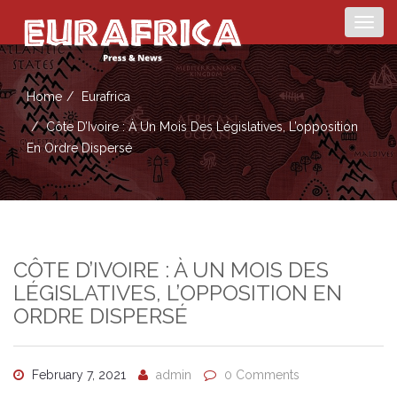
Togg
navig
Home
Eurafrica
Côte D’Ivoire : À Un Mois Des Législatives, L’opposition
En Ordre Dispersé
CÔTE D’IVOIRE : À UN MOIS DES
LÉGISLATIVES, L’OPPOSITION EN
ORDRE DISPERSÉ
February 7, 2021
admin
0 Comments