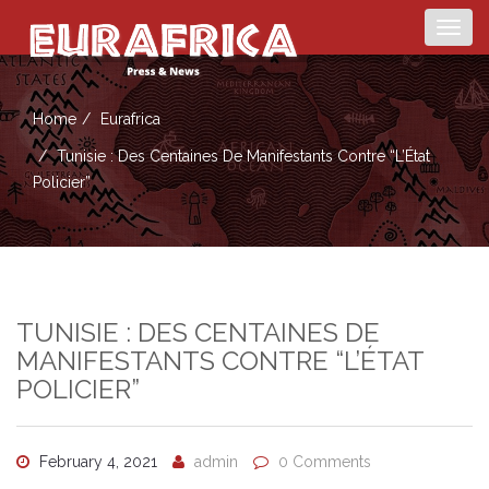
Togg
navig
Home
Eurafrica
Tunisie : Des Centaines De Manifestants Contre “l’État
Policier”
TUNISIE : DES CENTAINES DE
MANIFESTANTS CONTRE “L’ÉTAT
POLICIER”
February 4, 2021
admin
0 Comments