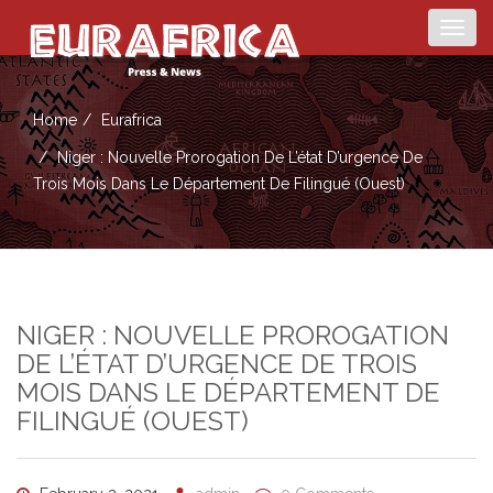
Togg
navig
Home
Eurafrica
Niger : Nouvelle Prorogation De L’état D’urgence De
Trois Mois Dans Le Département De Filingué (ouest)
NIGER : NOUVELLE PROROGATION
DE L’ÉTAT D’URGENCE DE TROIS
MOIS DANS LE DÉPARTEMENT DE
FILINGUÉ (OUEST)