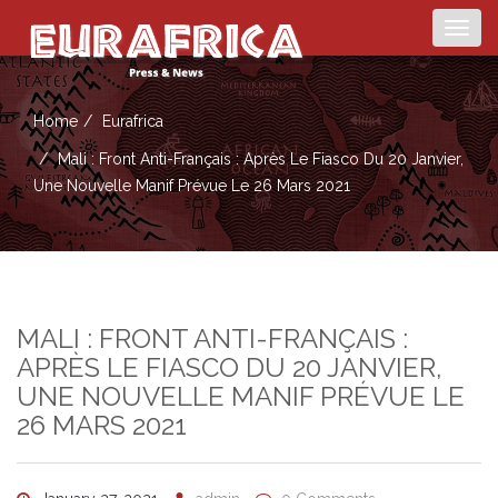
Togg
navig
Home
Eurafrica
Mali : Front Anti-Français : Après Le Fiasco Du 20 Janvier,
Une Nouvelle Manif Prévue Le 26 Mars 2021
MALI : FRONT ANTI-FRANÇAIS :
APRÈS LE FIASCO DU 20 JANVIER,
UNE NOUVELLE MANIF PRÉVUE LE
26 MARS 2021