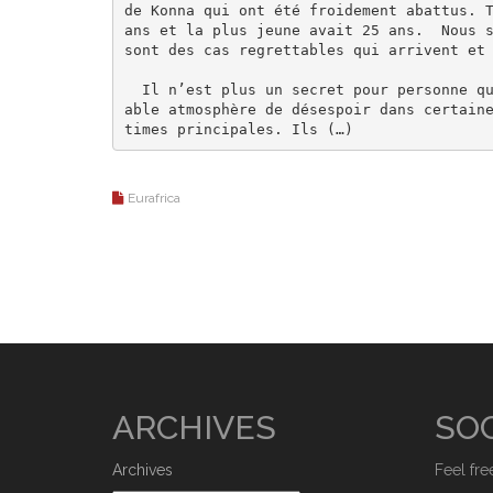
de Konna qui ont été froidement abattus. T
ans et la plus jeune avait 25 ans.  Nous s
sont des cas regrettables qui arrivent et 
  Il n’est plus un secret pour personne que la situation sécuritaire ne cesse de se dégrader de jour en jour au point d’engendrer une vérit
able atmosphère de désespoir dans certain
times principales. Ils (…)
Eurafrica
ARCHIVES
SOC
Archives
Feel fre