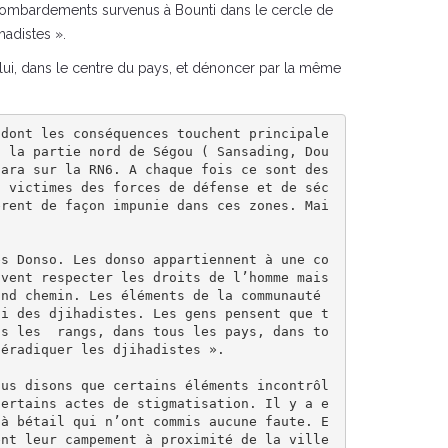
s bombardements survenus à Bounti dans le cercle de
hadistes ».
 lui, dans le centre du pays, et dénoncer par la même
 dont les conséquences touchent principale
a la partie nord de Ségou ( Sansading, Dou
ara sur la RN6. A chaque fois ce sont des 
s victimes des forces de défense et de séc
èrent de façon impunie dans ces zones. Mai
es Donso. Les donso appartiennent à une co
vent respecter les droits de l’homme mais 
nd chemin. Les éléments de la communauté 
si des djihadistes. Les gens pensent que t
us les  rangs, dans tous les pays, dans to
éradiquer les djihadistes ».

certains actes de stigmatisation. Il y a e
 à bétail qui n’ont commis aucune faute. E
nt leur campement à proximité de la ville 