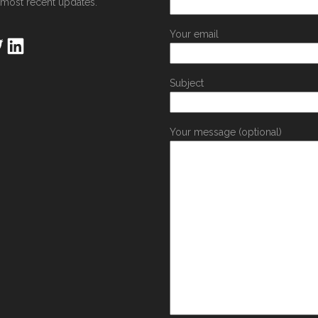
 most recent updates.
Your email
Subject
Your message (optional)