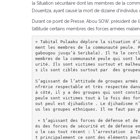
la Situation sécuritaire dont les membres de la comm
Douentza, ayant causé la mort de dizaine d’individus q
Durant ce point de Presse, Abou SOW, président de l’a
l’attitude certains membres des forces armées mali
« Tabital Pulaaku déplore la situation d‘
ment les membres de la communauté peule. 
gabougou jusqu’à Seribala). Il Ya le cercl
membres de la communauté peule qui sont l
urité. Ils sont victimes surtout et malhe
s ils sont ciblés surtout par  des groupes
S’agissant de l’attitude de groupes armés
nfrérie respectable et très respectée dans
à côté, il y a des groupes qui sont consti
peule sont victimes tout à la fois des fo
out peul est djihadiste . Le djihadisme n
us les groupes ethniques. Il ne faut pas p
 « S’agissant des forces de défense et de sécurité, c’est vrai  nous ne les excusons pas , mais nous disons que certains éléments incontrôl
és des forces de sécurité et de défense e
u le cas tout récent : l’arrestation  à T
t principalement ce sont des éléments peul