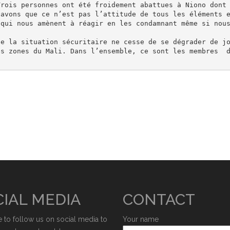
rois personnes ont été froidement abattues à Niono dont 
avons que ce n’est pas l’attitude de tous les éléments e
qui nous amènent à réagir en les condamnant même si nous
es zones du Mali. Dans l’ensemble, ce sont les membres  
IAL MEDIA
CONTACT
e to follow us on social media to
Your name