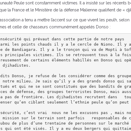
unauté Peule sont constamment victimes. Il a insisté sur les récent
ue la France et le Ministère de la défense Malienne qualifient de « dji
ssociation a tenu a mettre l’accent sur ce que vivent les peulh, selon
ennes et celle de chasseurs communément appelés Donso :
insécurité qui prévaut dans cette partie de notre pays  
Parmi les points chauds il y a le cercle de Niono. Il y 
e de Bandiagara. Il y a le tronçon qui va de Mopti à Sof
es principales victimes. Ils se retrouvent tous à la foi
ureusement de certains éléments habillés en Donso qui op
 djihadistes.

 dits Donso, je refuse de les considérer comme des group
 notre milieu. Je sais qu’il y a des grands donso qui sa
tués et qui ne se sont constitués que des bandits de gra
rces de défense, des groupes terroristes Donso, mais aus
’a pas de frontière. Les djihadistes recrutent dans   to
enser qu’en ciblant seulement l’ethnie peule qu’on peut 
n mission sur le terrain sont parfois   responsables de 
oubou de plus d’une trentaine de personnes sur le marché
s qui ont été visés. Il y a eu deux bergers qui quittaie