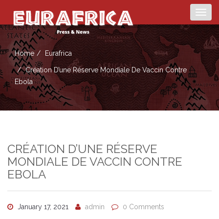
Togg
navig
Home
Eurafrica
Création D’une Réserve Mondiale De Vaccin Contre
Ebola
CRÉATION D’UNE RÉSERVE
MONDIALE DE VACCIN CONTRE
EBOLA
January 17, 2021
admin
0 Comments