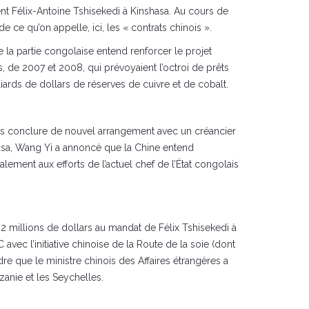
dent Félix-Antoine Tshisekedi à Kinshasa. Au cours de
ce qu’on appelle, ici, les « contrats chinois ».
que la partie congolaise entend renforcer le projet
, de 2007 et 2008, qui prévoyaient l’octroi de prêts
iards de dollars de réserves de cuivre et de cobalt.
 pas conclure de nouvel arrangement avec un créancier
shasa, Wang Yi a annoncé que la Chine entend
ment aux efforts de l’actuel chef de l’État congolais
 2 millions de dollars au mandat de Félix Tshisekedi à
vec l’initiative chinoise de la Route de la soie (dont
dre que le ministre chinois des Affaires étrangères a
zanie et les Seychelles.