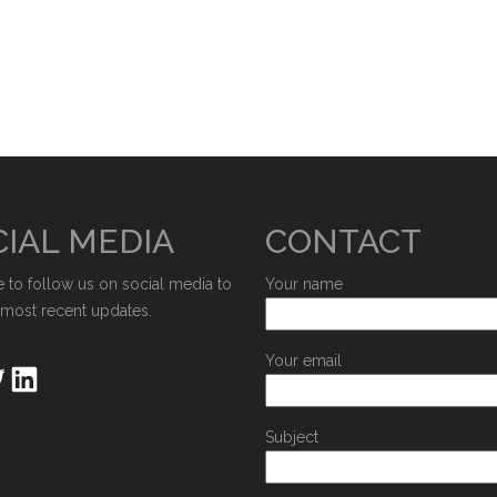
IAL MEDIA
CONTACT
e to follow us on social media to
Your name
 most recent updates.
Your email
Subject