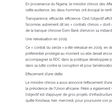
En provenance du Nigeria, le ministre chinois des Affa
cette audience, les deux hommes ont évoqué le renforc
Transparence, efficacité, efficience. C’est l’objectif a
Sicomine, autrement dit les « contrats chinois » dont 
de la banque chinoise Exim Bank d’environ 14 milliards
Une réévaluation en 2009
Ce « contrat du siècle » a été réévalué en 2009, en 
préférentiel privilégié au moment où elle devait enco
accompagner la RDC dans la politique développée par 
dans sa lutte contre la corruption et pour l’améliorati
Effacement d’une dette
Le ministre chinois a aussi annoncé l’effacement d’un
la présidence de l’Union africaine. Pékin a également 
l’objectif est d’appuyer de gros projets d’infrastructu
quitté Kinshasa, hier, mercredi, pour poursuivre son pé