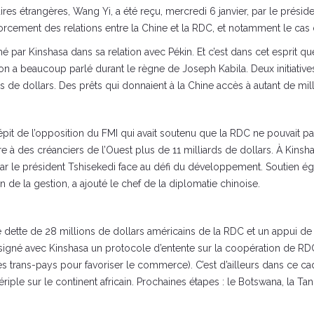
ires étrangères, Wang Yi, a été reçu, mercredi 6 janvier, par le prési
ement des relations entre la Chine et la RDC, et notamment le cas de 
ffiché par Kinshasa dans sa relation avec Pékin. Et c’est dans cet esprit 
on a beaucoup parlé durant le règne de Joseph Kabila. Deux initiatives
 de dollars. Des prêts qui donnaient à la Chine accès à autant de mill
dépit de l’opposition du FMI qui avait soutenu que la RDC ne pouvait
re à des créanciers de l’Ouest plus de 11 milliards de dollars. À Kin
le président Tshisekedi face au défi du développement. Soutien égale
on de la gestion, a ajouté le chef de la diplomatie chinoise.
e dette de 28 millions de dollars américains de la RDC et un appui de
signé avec Kinshasa un protocole d’entente sur la coopération de RDC a
res trans-pays pour favoriser le commerce). C’est d’ailleurs dans ce ca
riple sur le continent africain. Prochaines étapes : le Botswana, la Tan