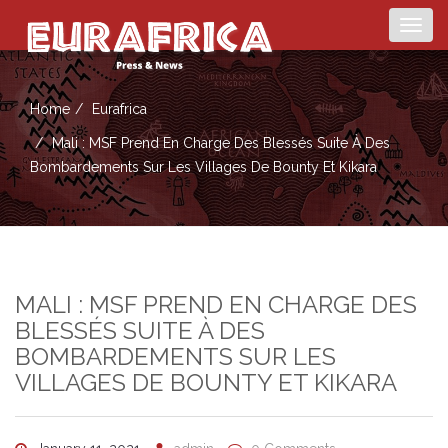
Togg
navig
Home
Eurafrica
Mali : MSF Prend En Charge Des Blessés Suite À Des
Bombardements Sur Les Villages De Bounty Et Kikara
MALI : MSF PREND EN CHARGE DES
BLESSÉS SUITE À DES
BOMBARDEMENTS SUR LES
VILLAGES DE BOUNTY ET KIKARA