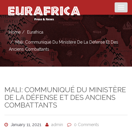
Togg
navig
Home
Eurafrica
Mali: Communiqué Du Ministère De La Défense Et Des
Anciens Combattants
MALI: COMMUNIQUÉ DU MINISTÈRE
DE LA DÉFENSE ET DES ANCIENS
COMBATTANTS
January 11, 2021
admin
0 Comments