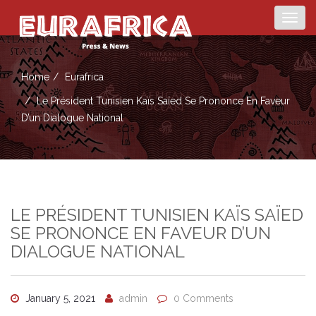
Togg
navig
Home
Eurafrica
Le Président Tunisien Kaïs Saïed Se Prononce En Faveur
D’un Dialogue National
LE PRÉSIDENT TUNISIEN KAÏS SAÏED
SE PRONONCE EN FAVEUR D’UN
DIALOGUE NATIONAL
January 5, 2021
admin
0 Comments