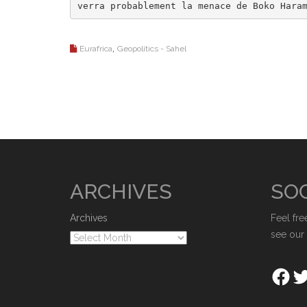
verra probablement la menace de Boko Hara
,
Eurafrica
Geopolitics - Sahel
ARCHIVES
SOC
Archives
Feel fre
see our