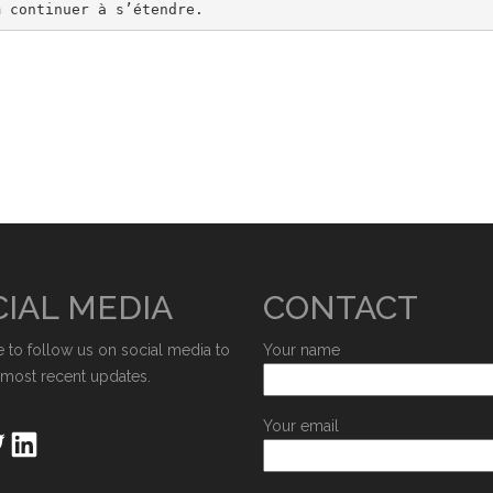
m continuer à s’étendre.
IAL MEDIA
CONTACT
e to follow us on social media to
Your name
 most recent updates.
Your email