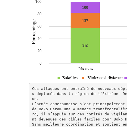
Ces attaques ont entraîné de nouveaux dép
s déplacés dans la région de l’Extrême- D
un.

L’armée camerounaise s’est principalement 
de Boko Haram une « menace transfrontaliè
rd, il s’appuie sur des comités de vigila
nt devenues des cibles faciles pour Boko H
Sans meilleure coordination et soutient en