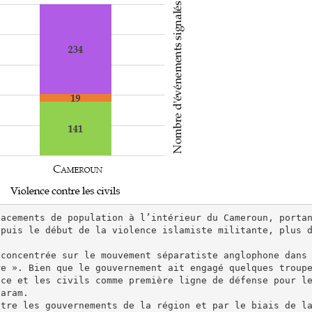
lacements de population à l’intérieur du Cameroun, porta
epuis le début de la violence islamiste militante, plus 
concentrée sur le mouvement séparatiste anglophone dans 
re ». Bien que le gouvernement ait engagé quelques troup
nce et les civils comme première ligne de défense pour l
aram.

tre les gouvernements de la région et par le biais de la