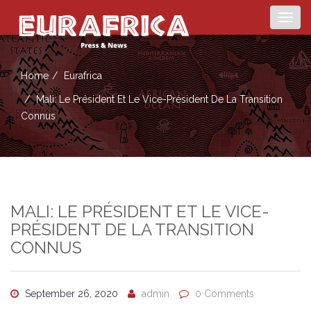
Togg
navig
Home
Eurafrica
Mali: Le Président Et Le Vice-Président De La Transition
Connus
MALI: LE PRÉSIDENT ET LE VICE-
PRÉSIDENT DE LA TRANSITION
CONNUS
September 26, 2020
admin
0 Comments