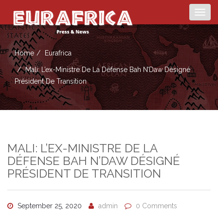
Togg
navig
Home
Eurafrica
Mali: L’ex-Ministre De La Défense Bah N’Daw Désigné
Président De Transition
MALI: L’EX-MINISTRE DE LA
DÉFENSE BAH N’DAW DÉSIGNÉ
PRÉSIDENT DE TRANSITION
September 25, 2020
admin
0 Comments