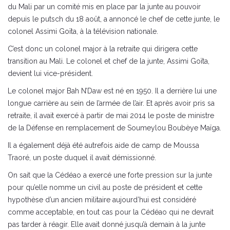
du Mali par un comité mis en place par la junte au pouvoir
depuis le putsch du 18 août, a annoncé le chef de cette junte, le
colonel Assimi Goïta, à la télévision nationale.
C’est donc un colonel major à la retraite qui dirigera cette
transition au Mali. Le colonel et chef de la junte, Assimi Goïta,
devient lui vice-président.
Le colonel major Bah N’Daw est né en 1950. Il a derrière lui une
longue carrière au sein de l’armée de l’air. Et après avoir pris sa
retraite, il avait exercé à partir de mai 2014 le poste de ministre
de la Défense en remplacement de Soumeylou Boubèye Maïga.
Il a également déjà été autrefois aide de camp de Moussa
Traoré, un poste duquel il avait démissionné.
On sait que la Cédéao a exercé une forte pression sur la junte
pour qu’elle nomme un civil au poste de président et cette
hypothèse d’un ancien militaire aujourd’hui est considéré
comme acceptable, en tout cas pour la Cédéao qui ne devrait
pas tarder à réagir. Elle avait donné jusqu’à demain à la junte