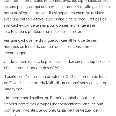
Lors des innombrables rencontres avec les diplomates ou les
acteurs politiques qui ont suivi au camp de Kati, ville garnison et
nouveau siège du pouvoir, il est apparu en chemise militaire
avec une barbe de trois jours quand il ne l’a recouvrait pas de
son cache-cou de terrain pour donner le change à ses
interlocuteurs porteurs d’un masque anti-covid.
Pas grand-chose ne distingue l’officier athlétique de ses
hommes en tenue de combat dont il est constamment
accompagné.
Un document remis à la presse au lendemain du coup d’Etat le
décrit comme “adepte des défis”.
“Paraître, ce n’est pas son problème. C’est un homme de terrain,
on l’a vu dans le nord du Mali”, dit un colonel sous couvert de
l’anonymat.
L’immense nord malien, où l’armée combat depuis 2012,
d’abord contre des groupes indépendantistes rebelles puis
contre les jihadistes, le colonel Goïta peut se targuer de