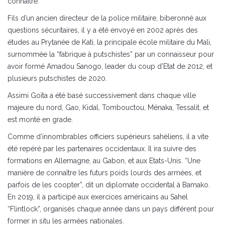
connaître.
Fils d’un ancien directeur de la police militaire, biberonné aux
questions sécuritaires, il y a été envoyé en 2002 après des
études au Prytanée de Kati, la principale école militaire du Mali,
surnommée la “fabrique à putschistes” par un connaisseur pour
avoir formé Amadou Sanogo, leader du coup d’Etat de 2012, et
plusieurs putschistes de 2020.
Assimi Goïta a été basé successivement dans chaque ville
majeure du nord, Gao, Kidal, Tombouctou, Ménaka, Tessalit, et
est monté en grade.
Comme d’innombrables officiers supérieurs sahéliens, il a vite
été repéré par les partenaires occidentaux. Il ira suivre des
formations en Allemagne, au Gabon, et aux Etats-Unis. “Une
manière de connaître les futurs poids lourds des armées, et
parfois de les coopter”, dit un diplomate occidental à Bamako.
En 2019, il a participé aux exercices américains au Sahel
“Flintlock”, organisés chaque année dans un pays différent pour
former in situ les armées nationales.