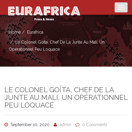
Togg
navig
Home
Eurafrica
Le Colonel Goïta, Chef De La Junte Au Mali, Un
Opérationnel Peu Loquace
LE COLONEL GOÏTA, CHEF DE LA
JUNTE AU MALI, UN OPÉRATIONNEL
PEU LOQUACE
September 10, 2020
admin
0 Comments