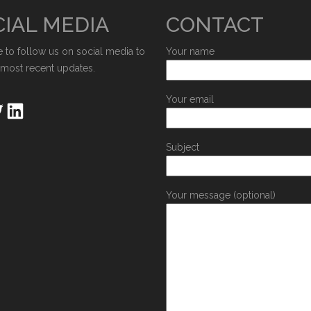
IAL MEDIA
CONTACT
e to follow us on social media to
Your name
 most recent updates.
Your email
Subject
Your message (optional)