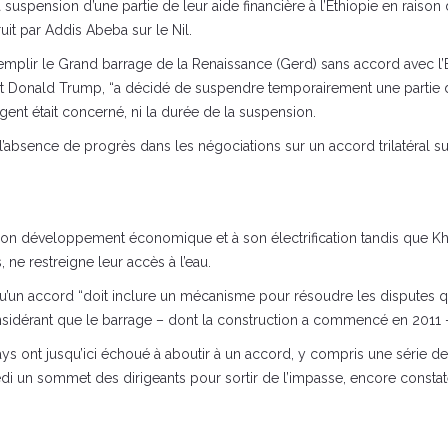
suspension d’une partie de leur aide financière à l’Éthiopie en raiso
it par Addis Abeba sur le Nil.
 remplir le Grand barrage de la Renaissance (Gerd) sans accord avec l’É
onald Trump, “a décidé de suspendre temporairement une partie de l’
gent était concerné, ni la durée de la suspension.
absence de progrès dans les négociations sur un accord trilatéral sur 
on développement économique et à son électrification tandis que Kha
 ne restreigne leur accès à l’eau.
qu’un accord “doit inclure un mécanisme pour résoudre les disputes qui
nsidérant que le barrage – dont la construction a commencé en 2011 – 
 pays ont jusqu’ici échoué à aboutir à un accord, y compris une série
un sommet des dirigeants pour sortir de l’impasse, encore constatée