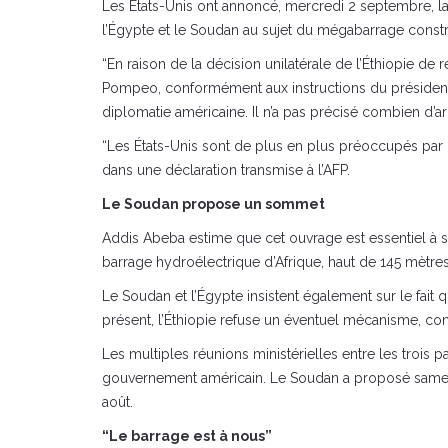
Les États-Unis ont annoncé, mercredi 2 septembre, la 
l’Égypte et le Soudan au sujet du mégabarrage constru
“En raison de la décision unilatérale de l’Éthiopie de
Pompeo, conformément aux instructions du président D
diplomatie américaine. Il n’a pas précisé combien d’ar
“Les États-Unis sont de plus en plus préoccupés par l’
dans une déclaration transmise à l’AFP.
Le Soudan propose un sommet
Addis Abeba estime que cet ouvrage est essentiel à s
barrage hydroélectrique d’Afrique, haut de 145 mètres,
Le Soudan et l’Égypte insistent également sur le fait 
présent, l’Éthiopie refuse un éventuel mécanisme, co
Les multiples réunions ministérielles entre les trois
gouvernement américain. Le Soudan a proposé samedi 
août.
“Le barrage est à nous”