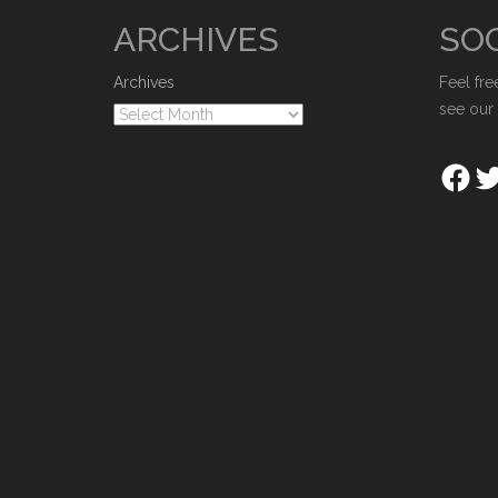
ARCHIVES
SOC
Archives
Feel fre
see our