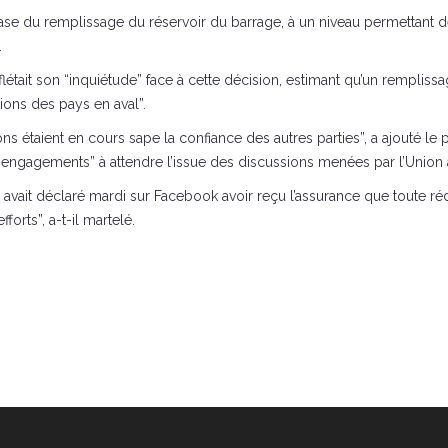
e du remplissage du réservoir du barrage, à un niveau permettant de
.
létait son “inquiétude” face à cette décision, estimant qu’un rempliss
tions des pays en aval”.
 étaient en cours sape la confiance des autres parties”, a ajouté le 
engagements” à attendre l’issue des discussions menées par l’Union a
vait déclaré mardi sur Facebook avoir reçu l’assurance que toute réduc
orts”, a-t-il martelé.