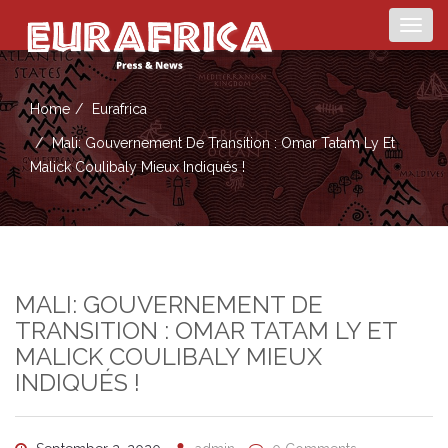
Togg
navig
Home
Eurafrica
Mali: Gouvernement De Transition : Omar Tatam Ly Et
Malick Coulibaly Mieux Indiqués !
MALI: GOUVERNEMENT DE
TRANSITION : OMAR TATAM LY ET
MALICK COULIBALY MIEUX
INDIQUÉS !