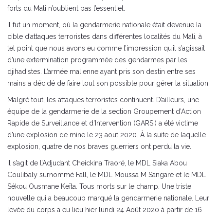
forts du Mali n’oublient pas l’essentiel.
Il fut un moment, où la gendarmerie nationale était devenue la
cible d’attaques terroristes dans différentes localités du Mali, à
tel point que nous avons eu comme l’impression qu’il s’agissait
d’une extermination programmée des gendarmes par les
djihadistes. L’armée malienne ayant pris son destin entre ses
mains a décidé de faire tout son possible pour gérer la situation.
Malgré tout, les attaques terroristes continuent. D’ailleurs, une
équipe de la gendarmerie de la section Groupement d’Action
Rapide de Surveillance et d’Intervention (GARSI) a été victime
d’une explosion de mine le 23 aout 2020. À la suite de laquelle
explosion, quatre de nos braves guerriers ont perdu la vie.
Il s’agit de l’Adjudant Cheickina Traoré, le MDL Siaka Abou
Coulibaly surnommé Fall, le MDL Moussa M Sangaré et le MDL
Sékou Ousmane Keïta. Tous morts sur le champ. Une triste
nouvelle qui a beaucoup marqué la gendarmerie nationale. Leur
levée du corps a eu lieu hier lundi 24 Août 2020 à partir de 16