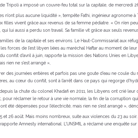
e Tripoli a imposé un couvre-feu total sur la capitale, de mercredi 26
nques n’ont plus aucune liquidité », tempête Fathi, ingénieur agronome à 
filles vivent grâce aux revenus de sa femme pédiatre. « On n’en peut p
, qui lui aussi a perdu son travail. Sa famille vit grâce aux seuls reve
 familles de la capitale et ses environs. Le Haut-Commissariat aux ré
 les forces de l’est libyen liées au maréchal Haftar au moment de leur 
du conflit d’avril à juin, rapporte la mission des Nations Unies en Liby
is rien ne s’est arrangé »,
rer des journées entières et parfois pas une goute d’eau ne coule d
olières, au cœur du conflit, sont à l’arrêt dans ce pays qui regorge d’hy
depuis la chute du colonel Khadafi en 2011, les Libyens ont crié leur 
t, pour réclamer le retour à une vie normale, la fin de la corruption 
 ont été dépensées pour l’électricité, mais rien ne s’est arrangé », dé
25 et 26 août. Mais moins nombreux, suite aux violences du 23 au soir. 
, rapporte Amnesty international. L’UNSMIL a réclamé une enquête sur l