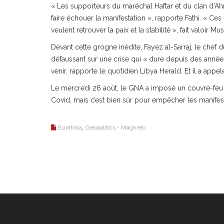
« Les supporteurs du maréchal Haftar et du clan d’Ahme
faire échouer la manifestation », rapporte Fathi. « 
veulent retrouver la paix et la stabilité », fait valoir Mus
Devant cette grogne inédite, Fayez al-Sarraj, le chef
défaussant sur une crise qui « dure depuis des années
venir, rapporte le quotidien Libya Herald. Et il a app
Le mercredi 26 août, le GNA a imposé un couvre-feu tota
Covid, mais c’est bien sûr pour empêcher les manifesta
,
Eurafrica
Geopolitics - Maghreb