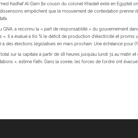
d Kadhaf Al-Dam [le cousin du colonel Khadafi exilé en Egypte] ont inf
Ces dissensions empêchent que le mouvement de contestation prenne de 
tafa.
 du GNA, a reconnu la « part de responsabilité » du gouvernement dans 
 ». Il a évalué à 60 % le déficit de production d’électricité et promi
elé à des élections législatives en mars prochain. Une échéance pour l
l sur la capitale à partir de 18 heures jusqu’au lundi 31 au matin et en
tions », estime Fathi. Dans la soirée, les forces de l’ordre ont évacué