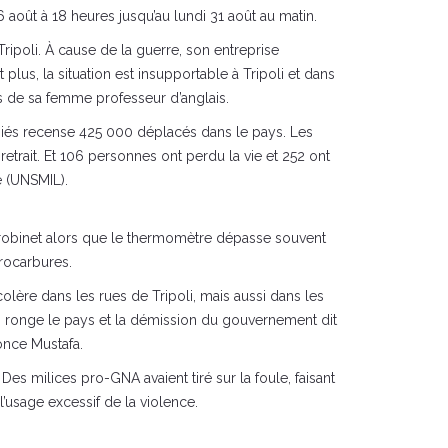
 août à 18 heures jusqu’au lundi 31 août au matin.
Tripoli. À cause de la guerre, son entreprise
lus, la situation est insupportable à Tripoli et dans
nus de sa femme professeur d’anglais.
fugiés recense 425 000 déplacés dans le pays. Les
retrait. Et 106 personnes ont perdu la vie et 252 ont
e (UNSMIL).
u robinet alors que le thermomètre dépasse souvent
drocarbures.
colère dans les rues de Tripoli, mais aussi dans les
qui ronge le pays et la démission du gouvernement dit
nonce Mustafa.
Des milices pro-GNA avaient tiré sur la foule, faisant
’usage excessif de la violence.