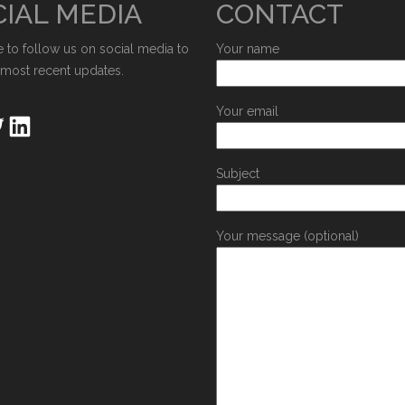
IAL MEDIA
CONTACT
e to follow us on social media to
Your name
 most recent updates.
Your email
Subject
Your message (optional)