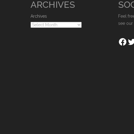
ARCHIVES
SOC
Archives
Feel fre
see our