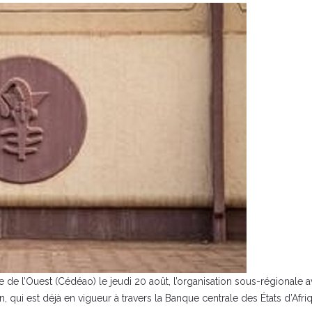
 de l’Ouest (Cédéao) le jeudi 20 août, l’organisation sous-régionale av
qui est déjà en vigueur à travers la Banque centrale des États d’Afri