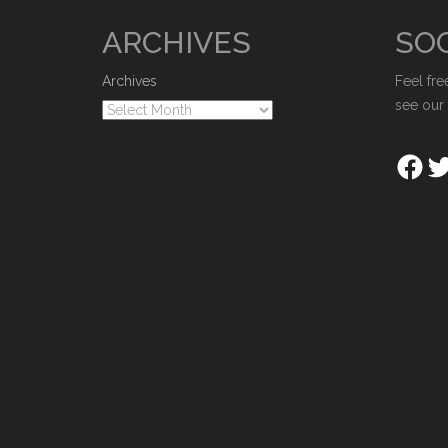
ARCHIVES
SOC
Archives
Feel fre
see our