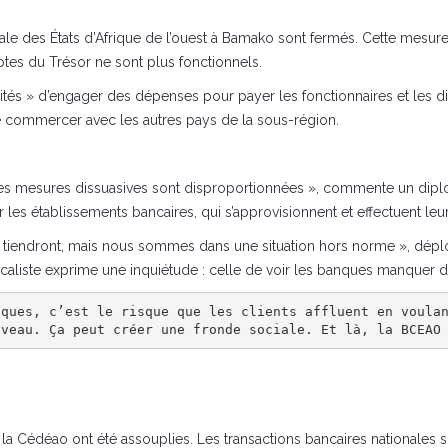
rale des États d’Afrique de l’ouest à Bamako sont fermés. Cette mesur
ptes du Trésor ne sont plus fonctionnels.
torités » d’engager des dépenses pour payer les fonctionnaires et les 
de commercer avec les autres pays de la sous-région.
s « ces mesures dissuasives sont disproportionnées », commente un diplo
es établissements bancaires, qui s’approvisionnent et effectuent leu
tiendront, mais nous sommes dans une situation hors norme », déplo
aliste exprime une inquiétude : celle de voir les banques manquer de
nques, c’est le risque que les clients affluent en voula
iveau. Ça peut créer une fronde sociale. Et là, la BCEAO
a Cédéao ont été assouplies. Les transactions bancaires nationales 