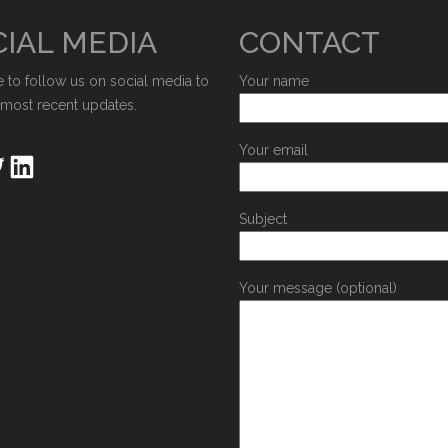
IAL MEDIA
CONTACT
e to follow us on social media to
Your name
 most recent updates.
Your email
Subject
Your message (optional)