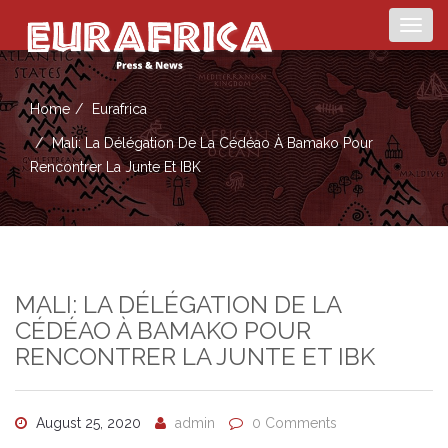
Togg
navig
Home
Eurafrica
Mali: La Délégation De La Cédéao À Bamako Pour
Rencontrer La Junte Et IBK
MALI: LA DÉLÉGATION DE LA
CÉDÉAO À BAMAKO POUR
RENCONTRER LA JUNTE ET IBK
August 25, 2020
admin
0 Comments