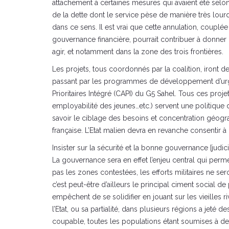
attachement à certaines mesures qui avaient été selon 
de la dette dont le service pèse de manière très lourd
dans ce sens. Il est vrai que cette annulation, couplé
gouvernance financière, pourrait contribuer à donner
agir, et notamment dans la zone des trois frontières.
Les projets, tous coordonnés par la coalition, iront d
passant par les programmes de développement d’urgen
Prioritaires Intégré (CAPI) du G5 Sahel. Tous ces projets
employabilité des jeunes…etc.) servent une politique
savoir le ciblage des besoins et concentration géogra
française. L’Etat malien devra en revanche consentir à
Insister sur la sécurité et la bonne gouvernance [judici
La gouvernance sera en effet l’enjeu central qui permet
pas les zones contestées, les efforts militaires ne s
c’est peut-être d’ailleurs le principal ciment social
empêchent de se solidifier en jouant sur les vieilles
l’Etat, ou sa partialité, dans plusieurs régions a jet
coupable, toutes les populations étant soumises à de