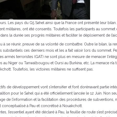
urs. Les pays du G5 Sahel ainsi que la France ont présenté leur bilan
ent militaires, ont été consentis. Toutefois les participants au sommet
ans la durée ses progrès militaires et faciliter le déploiement de l’
 à se réunir, preuve de sa volonté de combattre. Outre le bilan, la ren
s substantiels ces derniers mois et les a fait valoir lors du sommet. 
oupes armés terroristes (GAT) ne sont plus en mesure de menacer l’intég
tes au Niger ou Tanwalbougou et Oursi au Burkina, etc. La menace n’a t
chott. Toutefois, les victoires militaires ne suffisent pas.
ifs de développement vont s’intensifier et font dorénavant partie intég
 coalition pour le Sahel qui a été officiellement lancée le 12 Juin. Non 
tage de l’information et la facilitation des procédures de subventions,
t conceptualisé à Pau et concrétisé à Nouakchott.
s, l’essentiel ayant été déclaré à Pau, la feuille de route s’est préci