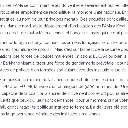
sur les FAMa se confirment, elles doivent être sévèrement punies. Ell
urtout, elles empêchent de reconstituer la moindre unité nationale. Enf
ratiques, au nom de leur principes moraux. Des enquêtes sont d’ailleur
s, dans le nord, via le déploiement d’un bataillon des FAMa à Kida
e au crédit des autorités maliennes et françaises, mais qui ne doit pa
 la méthodologie est déjà connue. Les armées françaises, et on l’espèr
res, fourniture d’emplois…). Mais c’est sur l’aspect de la sécurité post-
ations des forces de polices maliennes (missions EUCAP) ou bien la F
 Barkhane visant à créer une force de gendarmerie prévôtale : pour la 
ces de polices bien formées s’articulant avec des institutions judiciai
en puissance militaire ne fait aucun doute et plusieurs éléments ont
s (PMO ou EUTM), l’arrivée d’un contingent de 3000 hommes de l’Union 
capacité de la coalition à ancrer définitivement son effort pourra être
quents que ceux qui leur sont demandés, pour le moment, sur le volet 
ali, dont l’instabilité politique inquiète fortement. Il a d’ailleurs ét
 dans la gouvernance générale des institutions maliennes.