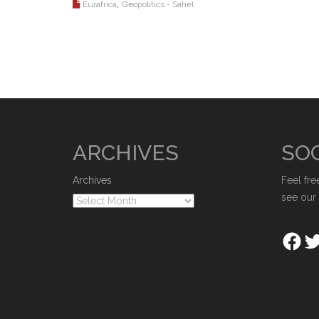
,
Eurafrica
Geopolitics - Sahel
ARCHIVES
SOC
Archives
Feel fre
see our