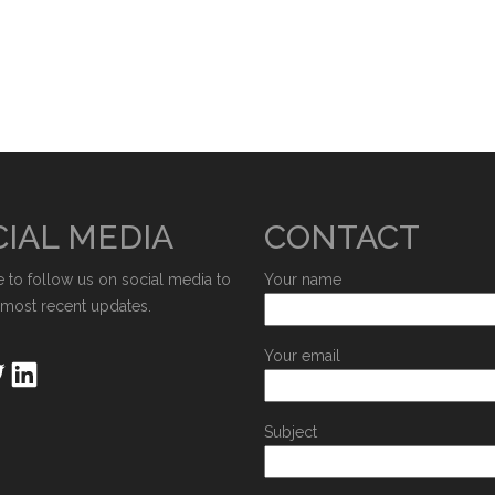
IAL MEDIA
CONTACT
e to follow us on social media to
Your name
 most recent updates.
Your email
Subject