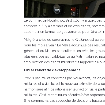
Le Sommet de Nouakchott s’est clôt il y a quelques jo
sombres qu’il y a six mois et de vrais efforts, notamm
accomplir en termes de gouvernance pour faire tenir d
Malgré la crise du coronavirus, le G5 Sahel est parvenu
pour les mois à venir. Le Mali a accumulé des résultat
général et du Mali en particulier et, en effet, les gr
plusieurs postes : Labbézanga au Mali Tillabiri et Ina
amplification des efforts militaires fût rappelée à Nouak
Cibler l’effort de développement
Prévus par Pau et confirmés par Nouakchott, les object
militaires et civils, tel est le nouveau leitmotiv de la
harmonisées afin de rationaliser leur action via le par
militaires. C’est le continuum sécurité/développemen
Si le sommet n’a pas accouché de décisions fracassante