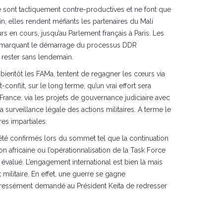
e sont tactiquement contre-productives et ne font que
in, elles rendent méfiants les partenaires du Mali
s en cours, jusqu’au Parlement français à Paris. Les
l, marquant le démarrage du processus DDR
s rester sans lendemain.
e bientôt les FAMa, tentent de regagner les cœurs via
conflit, sur le long terme, qu’un vrai effort sera
rance, via les projets de gouvernance judiciaire avec
surveillance légale des actions militaires. A terme le
res impartiales.
 été confirmés lors du sommet tel que la continuation
africaine ou l’opérationnalisation de la Task Force
 évalué. L’engagement international est bien là mais
militaire. En effet, une guerre se gagne
é expressément demandé au Président Keita de redresser