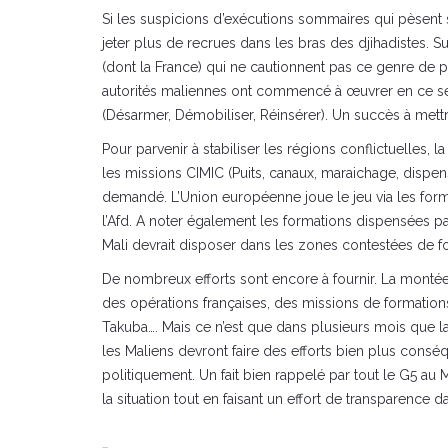
Si les suspicions d’exécutions sommaires qui pèsent 
jeter plus de recrues dans les bras des djihadistes. S
(dont la France) qui ne cautionnent pas ce genre de p
autorités maliennes ont commencé à œuvrer en ce sen
(Désarmer, Démobiliser, Réinsérer). Un succès à mettr
Pour parvenir à stabiliser les régions conflictuelles,
les missions CIMIC (Puits, canaux, maraichage, dispensai
demandé. L’Union européenne joue le jeu via les form
l’Afd. A noter également les formations dispensées par
Mali devrait disposer dans les zones contestées de for
De nombreux efforts sont encore à fournir. La montée 
des opérations françaises, des missions de formation
Takuba…. Mais ce n’est que dans plusieurs mois que la 
les Maliens devront faire des efforts bien plus consé
politiquement. Un fait bien rappelé par tout le G5 au M
la situation tout en faisant un effort de transparence