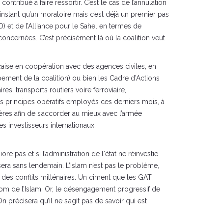
tribué à faire ressortir. C’est le cas de l’annulation
instant qu’un moratoire mais c’est déjà un premier pas
) et de l’Alliance pour le Sahel en termes de
oncernées. C’est précisément là où la coalition veut
nçaise en coopération avec des agences civiles, en
ment de la coalition) ou bien les Cadre d’Actions
ires, transports routiers voire ferroviaire,
s principes opératifs employés ces derniers mois, à
ères afin de s’accorder au mieux avec l’armée
s investisseurs internationaux.
e pas et si l’administration de l‘état ne réinvestie
sera sans lendemain. L’Islam n’est pas le problème,
t des conflits millénaires. Un ciment que les GAT
 nom de l’Islam. Or, le désengagement progressif de
 précisera qu’il ne s’agit pas de savoir qui est