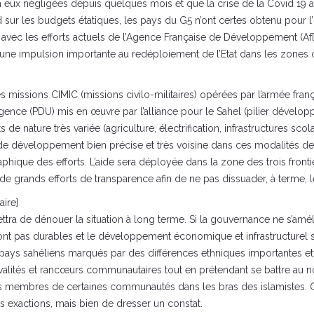
eux négligées depuis quelques mois et que la crise de la Covid 19 a con
 sur les budgets étatiques, les pays du G5 n’ont certes obtenu pour l’
e avec les efforts actuels de l’Agence Française de Développement (AfD
 une impulsion importante au redéploiement de l’Etat dans les zones c
es missions CIMIC (missions civilo-militaires) opérées par l’armée fra
ce (PDU) mis en œuvre par l’alliance pour le Sahel (pilier développe
 de nature très variée (agriculture, électrification, infrastructures scola
 de développement bien précise et très voisine dans ces modalités de
phique des efforts. L’aide sera déployée dans la zone des trois fronti
 de grands efforts de transparence afin de ne pas dissuader, à terme, le
aire]
tra de dénouer la situation à long terme. Si la gouvernance ne s’amélior
eront pas durables et le développement économique et infrastructurel 
 de pays sahéliens marqués par des différences ethniques importantes e
 rivalités et rancœurs communautaires tout en prétendant se battre au
é des membres de certaines communautés dans les bras des islamistes. On
s exactions, mais bien de dresser un constat.