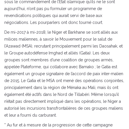
sous le commandement de l’Etat islamique qu’ils ne le sont
aujourd’hui, n’ont pas pu formuler un programme de
revendications politiques qui aurait servi de base aux
négociations. Les pourparlers ont donc tourné court.
De mi-2017 à mi-2018, le Niger et Barkhane se sont alliés aux
milices maliennes, à savoir le Mouvement pour le salut de
l’Azawad (MSA), recrutant principalement parmi les Daosahak, et
le Groupe autodéfense Imghad et alliés (Gatia). Les deux
groupes sont membres d’une coalition de groupes armés,
appelée Plateforme, qui collabore avec Bamako ; le Gatia est
également un groupe signataire de l’accord de paix inter-malien
de 2015. Le Gatia et le MSA ont mené des opérations conjointes,
principalement dans la région de Ménaka au Mali, mais ils ont
également été actifs dans le Nord de Tillabéri. Même lorsqu’il
n’était pas directement impliqué dans les opérations, le Niger a
autorisé les incursions transfrontalières de ces groupes maliens
et leur a fourni du carburant.
” Au fur et à mesure de la progression de cette campagne