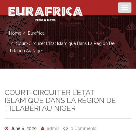
Togg
navig
Home
Eurafrica
Court-Circuiter L’Etat Islamique Dans La Région De
Tillabéri Au Niger
COURT-CIRCUITER L’ETAT
ISLAMIQUE DANS LA RÉGION DE
TILLABÉRI AU NIGER
June 8, 2020
admin
0 Comments