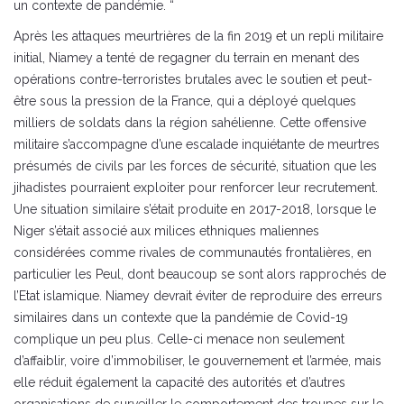
un contexte de pandémie. “
Après les attaques meurtrières de la fin 2019 et un repli militaire
initial, Niamey a tenté de regagner du terrain en menant des
opérations contre-terroristes brutales avec le soutien et peut-
être sous la pression de la France, qui a déployé quelques
milliers de soldats dans la région sahélienne. Cette offensive
militaire s’accompagne d’une escalade inquiétante de meurtres
présumés de civils par les forces de sécurité, situation que les
jihadistes pourraient exploiter pour renforcer leur recrutement.
Une situation similaire s’était produite en 2017-2018, lorsque le
Niger s’était associé aux milices ethniques maliennes
considérées comme rivales de communautés frontalières, en
particulier les Peul, dont beaucoup se sont alors rapprochés de
l’Etat islamique. Niamey devrait éviter de reproduire des erreurs
similaires dans un contexte que la pandémie de Covid-19
complique un peu plus. Celle-ci menace non seulement
d’affaiblir, voire d’immobiliser, le gouvernement et l’armée, mais
elle réduit également la capacité des autorités et d’autres
organisations de surveiller le comportement des troupes sur le