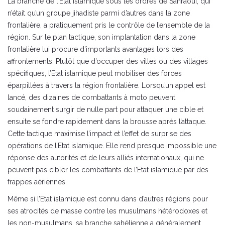
La branche de l’Etat islamique sous les ordres de Sahraoui, qui
n’était qu’un groupe jihadiste parmi d’autres dans la zone
frontalière, a pratiquement pris le contrôle de l’ensemble de la
région. Sur le plan tactique, son implantation dans la zone
frontalière lui procure d’importants avantages lors des
affrontements. Plutôt que d’occuper des villes ou des villages
spécifiques, l’Etat islamique peut mobiliser des forces
éparpillées à travers la région frontalière. Lorsqu’un appel est
lancé, des dizaines de combattants à moto peuvent
soudainement surgir de nulle part pour attaquer une cible et
ensuite se fondre rapidement dans la brousse après l’attaque.
Cette tactique maximise l’impact et l’effet de surprise des
opérations de l’Etat islamique. Elle rend presque impossible une
réponse des autorités et de leurs alliés internationaux, qui ne
peuvent pas cibler les combattants de l’Etat islamique par des
frappes aériennes.
Même si l’Etat islamique est connu dans d’autres régions pour
ses atrocités de masse contre les musulmans hétérodoxes et
les non-musulmans, sa branche sahélienne a généralement