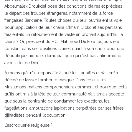
Abdelmalek Droukdel pose des conditions claires et précises :
le départ des troupes étrangères, notamment de la force
françaises Barkhane. Toutes choses qui leur ouvriraient la voie
pour l’application de leur charia. L’Imam Dicko et ses partisans
feraient-ils un retournement de veste en prônant aujourd’hui la
charia ? Or, président du HCI, Mahmoud Dicko a toujours été
constant dans ses positions claires quant à son choix pour une
République laïque et démocratique qui n’est pas antinomique
avec la loi de Dieu.
À moins qu’il n’ait depuis 2012 joué les Tartuffes et n’ait enfin
décidé de laisser tomber le masque. Dans ce cas, les
Musulmans maliens comprendraient comment et pourquoi celui
qu’ils ont mis à la tête de leur communauté n’ait jamais accepté
que sous la contrainte de condamner les exactions, les
flagellations, amputations lapidations perpétrées par ses frères
djihadistes pendant l’occupation.
L’escroquerie religieuse ?