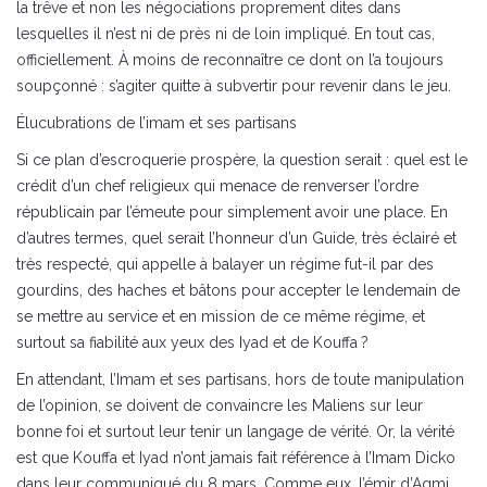
la trêve et non les négociations proprement dites dans
lesquelles il n’est ni de près ni de loin impliqué. En tout cas,
officiellement. À moins de reconnaître ce dont on l’a toujours
soupçonné : s’agiter quitte à subvertir pour revenir dans le jeu.
Élucubrations de l’imam et ses partisans
Si ce plan d’escroquerie prospère, la question serait : quel est le
crédit d’un chef religieux qui menace de renverser l’ordre
républicain par l’émeute pour simplement avoir une place. En
d’autres termes, quel serait l’honneur d’un Guide, très éclairé et
très respecté, qui appelle à balayer un régime fut-il par des
gourdins, des haches et bâtons pour accepter le lendemain de
se mettre au service et en mission de ce même régime, et
surtout sa fiabilité aux yeux des Iyad et de Kouffa ?
En attendant, l’Imam et ses partisans, hors de toute manipulation
de l’opinion, se doivent de convaincre les Maliens sur leur
bonne foi et surtout leur tenir un langage de vérité. Or, la vérité
est que Kouffa et Iyad n’ont jamais fait référence à l’Imam Dicko
dans leur communiqué du 8 mars. Comme eux, l’émir d’Aqmi,