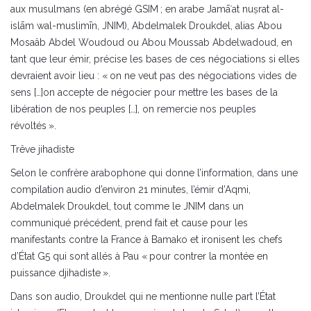
aux musulmans (en abrégé GSIM ; en arabe Jamāʿat nuṣrat al-
islām wal-muslimīn, JNIM), Abdelmalek Droukdel, alias Abou
Mosaâb Abdel Woudoud ou Abou Moussab Abdelwadoud, en
tant que leur émir, précise les bases de ces négociations si elles
devraient avoir lieu : « on ne veut pas des négociations vides de
sens […]on accepte de négocier pour mettre les bases de la
libération de nos peuples […], on remercie nos peuples
révoltés ».
Trêve jihadiste
Selon le confrère arabophone qui donne l’information, dans une
compilation audio d’environ 21 minutes, l’émir d’Aqmi,
Abdelmalek Droukdel, tout comme le JNIM dans un
communiqué précédent, prend fait et cause pour les
manifestants contre la France à Bamako et ironisent les chefs
d’État G5 qui sont allés à Pau « pour contrer la montée en
puissance djihadiste ».
Dans son audio, Droukdel qui ne mentionne nulle part l’État