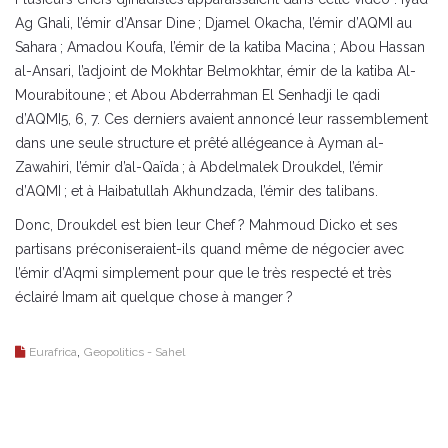
Ag Ghali, l’émir d’Ansar Dine ; Djamel Okacha, l’émir d’AQMI au
Sahara ; Amadou Koufa, l’émir de la katiba Macina ; Abou Hassan
al-Ansari, l’adjoint de Mokhtar Belmokhtar, émir de la katiba Al-
Mourabitoune ; et Abou Abderrahman El Senhadji le qadi
d’AQMI5, 6, 7. Ces derniers avaient annoncé leur rassemblement
dans une seule structure et prêté allégeance à Ayman al-
Zawahiri, l’émir d’al-Qaïda ; à Abdelmalek Droukdel, l’émir
d’AQMI ; et à Haibatullah Akhundzada, l’émir des talibans.
Donc, Droukdel est bien leur Chef ? Mahmoud Dicko et ses
partisans préconiseraient-ils quand même de négocier avec
l’émir d’Aqmi simplement pour que le très respecté et très
éclairé Imam ait quelque chose à manger ?
,
Eurafrica
Geopolitics - Sahel