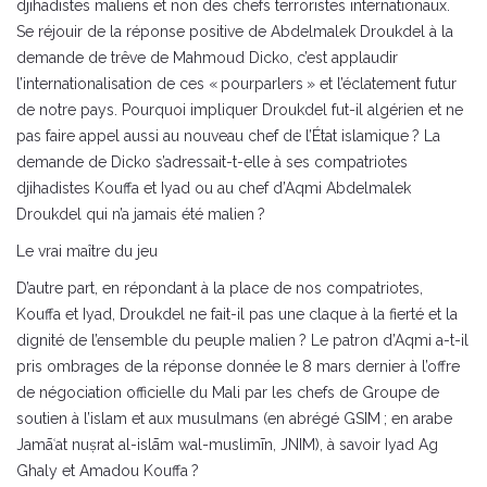
djihadistes maliens et non des chefs terroristes internationaux.
Se réjouir de la réponse positive de Abdelmalek Droukdel à la
demande de trêve de Mahmoud Dicko, c’est applaudir
l’internationalisation de ces « pourparlers » et l’éclatement futur
de notre pays. Pourquoi impliquer Droukdel fut-il algérien et ne
pas faire appel aussi au nouveau chef de l’État islamique ? La
demande de Dicko s’adressait-t-elle à ses compatriotes
djihadistes Kouffa et Iyad ou au chef d’Aqmi Abdelmalek
Droukdel qui n’a jamais été malien ?
Le vrai maître du jeu
D’autre part, en répondant à la place de nos compatriotes,
Kouffa et Iyad, Droukdel ne fait-il pas une claque à la fierté et la
dignité de l’ensemble du peuple malien ? Le patron d’Aqmi a-t-il
pris ombrages de la réponse donnée le 8 mars dernier à l’offre
de négociation officielle du Mali par les chefs de Groupe de
soutien à l’islam et aux musulmans (en abrégé GSIM ; en arabe
Jamāʿat nuṣrat al-islām wal-muslimīn, JNIM), à savoir Iyad Ag
Ghaly et Amadou Kouffa ?