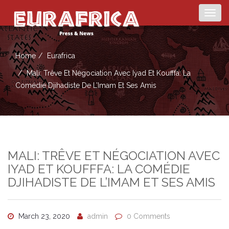
Togg
navig
Home
Eurafrica
Mali: Trêve Et Négociation Avec Iyad Et Koufffa: La
Comédie Djihadiste De L’Imam Et Ses Amis
MALI: TRÊVE ET NÉGOCIATION AVEC
IYAD ET KOUFFFA: LA COMÉDIE
DJIHADISTE DE L’IMAM ET SES AMIS
March 23, 2020
admin
0 Comments