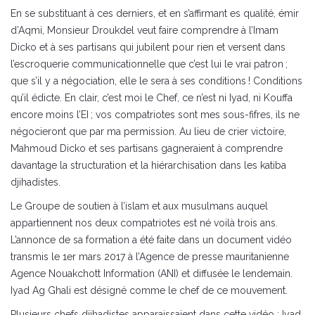
En se substituant à ces derniers, et en s’affirmant es qualité, émir
d’Aqmi, Monsieur Droukdel veut faire comprendre à l’Imam
Dicko et à ses partisans qui jubilent pour rien et versent dans
l’escroquerie communicationnelle que c’est lui le vrai patron ;
que s’il y a négociation, elle le sera à ses conditions ! Conditions
qu’il édicte. En clair, c’est moi le Chef, ce n’est ni Iyad, ni Kouffa
encore moins l’EI ; vos compatriotes sont mes sous-fifres, ils ne
négocieront que par ma permission. Au lieu de crier victoire,
Mahmoud Dicko et ses partisans gagneraient à comprendre
davantage la structuration et la hiérarchisation dans les katiba
djihadistes.
Le Groupe de soutien à l’islam et aux musulmans auquel
appartiennent nos deux compatriotes est né voilà trois ans.
L’annonce de sa formation a été faite dans un document vidéo
transmis le 1er mars 2017 à l’Agence de presse mauritanienne
Agence Nouakchott Information (ANI) et diffusée le lendemain.
Iyad Ag Ghali est désigné comme le chef de ce mouvement.
Plusieurs chefs djihadistes apparaissaient dans cette vidéo : Iyad