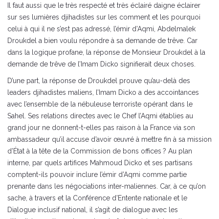
Il faut aussi que le très respecté et très éclairé daigne éclairer
sur ses lumières djihadistes sur les comment et les pourquoi
celui à qui il ne s’est pas adressé, l’émir d’Aqmi, Abdelmalek
Droukdel a bien voulu répondre à sa demande de trêve. Car
dans la logique profane, la réponse de Monsieur Droukdel à la
demande de trêve de l’Imam Dicko signifierait deux choses.
D’une part, la réponse de Droukdel prouve qu’au-delà des
leaders djihadistes maliens, l’Imam Dicko a des accointances
avec l’ensemble de la nébuleuse terroriste opérant dans le
Sahel. Ses relations directes avec le Chef l’Aqmi établies au
grand jour ne donnent-t-elles pas raison à la France via son
ambassadeur qu’il accuse d’avoir œuvré à mettre fin à sa mission
d’État à la tête de la Commission de bons offices ? Au plan
interne, par quels artifices Mahmoud Dicko et ses partisans
comptent-ils pouvoir inclure l’émir d’Aqmi comme partie
prenante dans les négociations inter-maliennes. Car, à ce qu’on
sache, à travers et la Conférence d’Entente nationale et le
Dialogue inclusif national, il s’agit de dialogue avec les