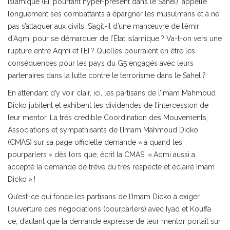
islamique (EI, pourtant hyper-présent dans le Sahel), appelle
longuement ses combattants à épargner les musulmans et à ne
pas s’attaquer aux civils. S’agit-il d’une manœuvre de l’émir
d’Aqmi pour se démarquer de l’État islamique ? Va-t-on vers une
rupture entre Aqmi et l’EI ? Quelles pourraient en être les
conséquences pour les pays du G5 engagés avec leurs
partenaires dans la lutte contre le terrorisme dans le Sahel ?
En attendant d’y voir clair, ici, les partisans de l’Imam Mahmoud
Dicko jubilent et exhibent les dividendes de l’intercession de
leur mentor. La très crédible Coordination des Mouvements,
Associations et sympathisants de l’Imam Mahmoud Dicko
(CMAS) sur sa page officielle demande « à quand les
pourparlers » dès lors que, écrit la CMAS, « Aqmi aussi a
accepté la demande de trêve du très respecté et éclairé Imam
Dicko » !
Qu’est-ce qui fonde les partisans de l’Imam Dicko à exiger
l’ouverture des négociations (pourparlers) avec Iyad et Kouffa
ce, d’autant que la demande expresse de leur mentor portait sur