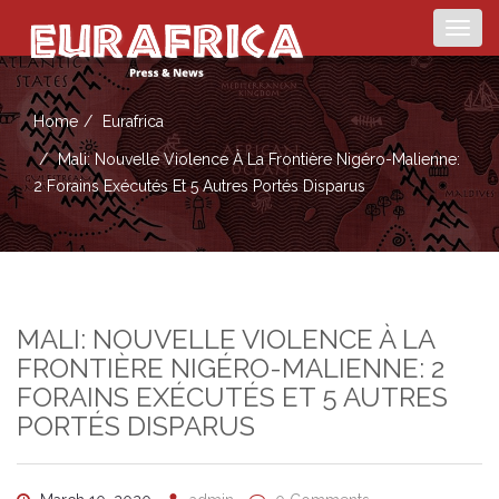
Togg
navig
Home
Eurafrica
Mali: Nouvelle Violence À La Frontière Nigéro-Malienne:
2 Forains Exécutés Et 5 Autres Portés Disparus
MALI: NOUVELLE VIOLENCE À LA
FRONTIÈRE NIGÉRO-MALIENNE: 2
FORAINS EXÉCUTÉS ET 5 AUTRES
PORTÉS DISPARUS