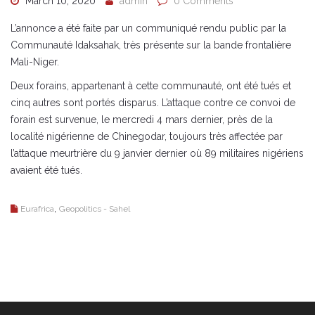
March 10, 2020
admin
0 Comments
L’annonce a été faite par un communiqué rendu public par la
Communauté Idaksahak, très présente sur la bande frontalière
Mali-Niger.
Deux forains, appartenant à cette communauté, ont été tués et
cinq autres sont portés disparus. L’attaque contre ce convoi de
forain est survenue, le mercredi 4 mars dernier, près de la
localité nigérienne de Chinegodar, toujours très affectée par
l’attaque meurtrière du 9 janvier dernier où 89 militaires nigériens
avaient été tués.
,
Eurafrica
Geopolitics - Sahel