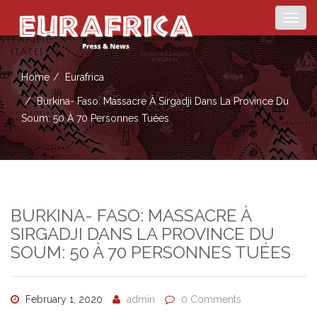
Togg
navig
Home
Eurafrica
Burkina- Faso: Massacre À Sirgadji Dans La Province Du
Soum: 50 À 70 Personnes Tuées
BURKINA- FASO: MASSACRE À
SIRGADJI DANS LA PROVINCE DU
SOUM: 50 À 70 PERSONNES TUÉES
February 1, 2020
admin
0 Comments