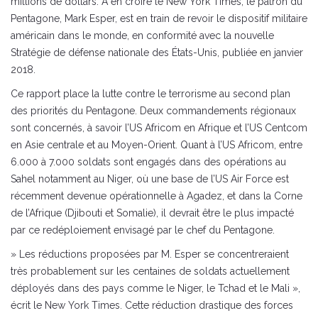
millions de dollars. A en croire le New York Times, le patron du
Pentagone, Mark Esper, est en train de revoir le dispositif militaire
américain dans le monde, en conformité avec la nouvelle
Stratégie de défense nationale des États-Unis, publiée en janvier
2018.
Ce rapport place la lutte contre le terrorisme au second plan
des priorités du Pentagone. Deux commandements régionaux
sont concernés, à savoir l’US Africom en Afrique et l’US Centcom
en Asie centrale et au Moyen-Orient. Quant à l’US Africom, entre
6.000 à 7.000 soldats sont engagés dans des opérations au
Sahel notamment au Niger, où une base de l’US Air Force est
récemment devenue opérationnelle à Agadez, et dans la Corne
de l’Afrique (Djibouti et Somalie), il devrait être le plus impacté
par ce redéploiement envisagé par le chef du Pentagone.
» Les réductions proposées par M. Esper se concentreraient
très probablement sur les centaines de soldats actuellement
déployés dans des pays comme le Niger, le Tchad et le Mali »,
écrit le New York Times. Cette réduction drastique des forces