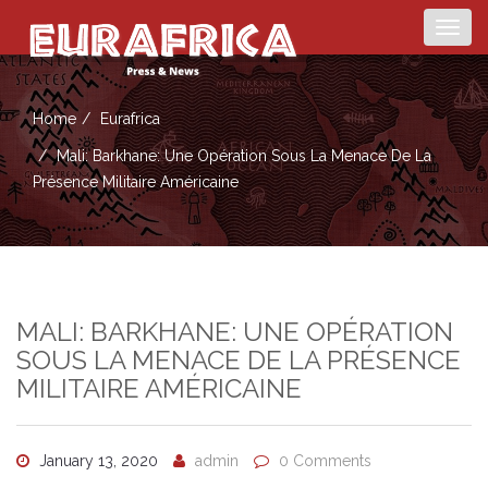
Togg
navig
Home
Eurafrica
Mali: Barkhane: Une Opération Sous La Menace De La
Présence Militaire Américaine
MALI: BARKHANE: UNE OPÉRATION
SOUS LA MENACE DE LA PRÉSENCE
MILITAIRE AMÉRICAINE
January 13, 2020
admin
0 Comments