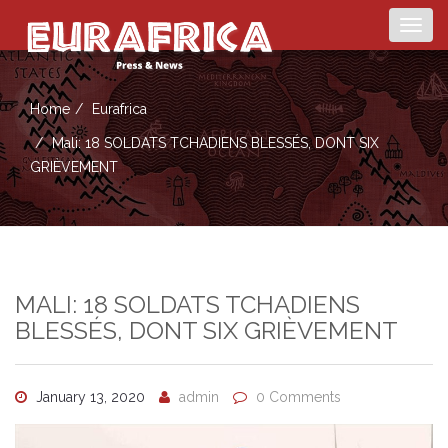
Togg
navig
Home
Eurafrica
Mali: 18 SOLDATS TCHADIENS BLESSÉS, DONT SIX
GRIÈVEMENT
MALI: 18 SOLDATS TCHADIENS
BLESSÉS, DONT SIX GRIÈVEMENT
January 13, 2020
admin
0 Comments