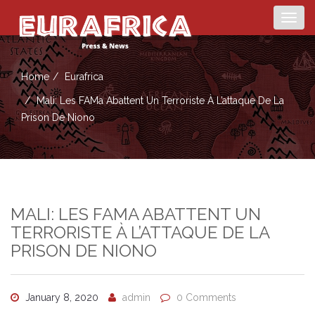
Togg
navig
Home
Eurafrica
Mali: Les FAMa Abattent Un Terroriste À L’attaque De La
Prison De Niono
MALI: LES FAMA ABATTENT UN
TERRORISTE À L’ATTAQUE DE LA
PRISON DE NIONO
January 8, 2020
admin
0 Comments