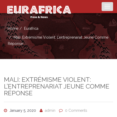
Togg
navig
Home
Eurafrica
Mali: Extrémisme Violent: L’entreprenariat Jeune Comme
Réponse
MALI: EXTRÉMISME VIOLENT:
L’ENTREPRENARIAT JEUNE COMME
RÉPONSE
January 5, 2020
admin
0 Comments