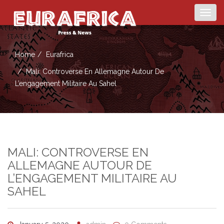
Togg
navig
Home
Eurafrica
Mali: Controverse En Allemagne Autour De
L’engagement Militaire Au Sahel
MALI: CONTROVERSE EN
ALLEMAGNE AUTOUR DE
L’ENGAGEMENT MILITAIRE AU
SAHEL