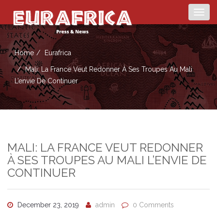
Togg
navig
Home
Eurafrica
Mali: La France Veut Redonner À Ses Troupes Au Mali
L’envie De Continuer
MALI: LA FRANCE VEUT REDONNER
À SES TROUPES AU MALI L’ENVIE DE
CONTINUER
December 23, 2019
admin
0 Comments