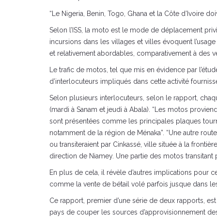
“Le Nigeria, Benin, Togo, Ghana et la Côte d’Ivoire do
Selon l’ISS, la moto est le mode de déplacement privi
incursions dans les villages et villes évoquent l’usag
et relativement abordables, comparativement à des véh
Le trafic de motos, tel que mis en évidence par l’étude
d’interlocuteurs impliqués dans cette activité fourni
Selon plusieurs interlocuteurs, selon le rapport, chaq
(mardi à Sanam et jeudi à Abala). “Les motos provien
sont présentées comme les principales plaques tourna
notamment de la région de Ménaka”. “Une autre route 
ou transiteraient par Cinkassé, ville située à la front
direction de Niamey. Une partie des motos transitant 
En plus de cela, il révèle d’autres implications pour
comme la vente de bétail volé parfois jusque dans les 
Ce rapport, premier d’une série de deux rapports, est 
pays de couper les sources d’approvisionnement des djih