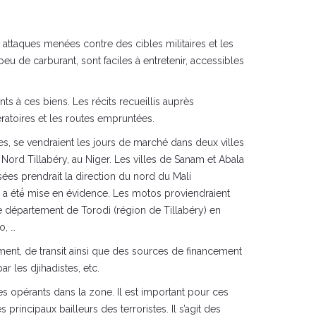
attaques menées contre des cibles militaires et les
u de carburant, sont faciles à entretenir, accessibles
ts à ces biens. Les récits recueillis auprès
ératoires et les routes empruntées.
es, se vendraient les jours de marché dans deux villes
Nord Tillabéry, au Niger. Les villes de Sanam et Abala
ées prendrait la direction du nord du Mali
, a été́ mise en évidence. Les motos proviendraient
is le département de Torodi (région de Tillabéry) en
o, …
ment, de transit ainsi que des sources de financement
r les djihadistes, etc.
ces opérants dans la zone. Il est important pour ces
rincipaux bailleurs des terroristes. Il s’agit des