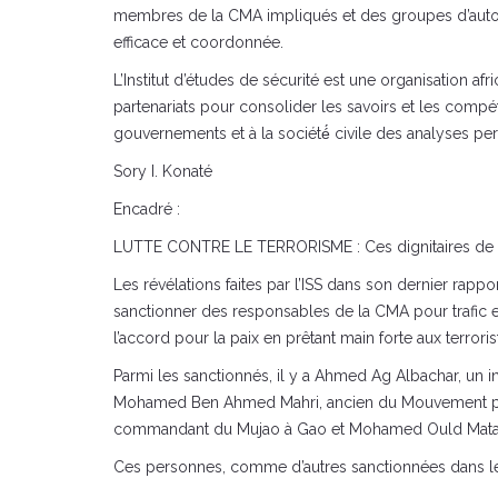
membres de la CMA impliqués et des groupes d’autodéfe
efficace et coordonnée.
L’Institut d’études de sécurité est une organisation afr
partenariats pour consolider les savoirs et les compét
gouvernements et à la société́ civile des analyses per
Sory I. Konaté
Encadré :
LUTTE CONTRE LE TERRORISME : Ces dignitaires de l
Les révélations faites par l’ISS dans son dernier rappor
sanctionner des responsables de la CMA pour trafic et
l’accord pour la paix en prêtant main forte aux terroris
Parmi les sanctionnés, il y a Ahmed Ag Albachar, un in
Mohamed Ben Ahmed Mahri, ancien du Mouvement pour l
commandant du Mujao à Gao et Mohamed Ould Mataly
Ces personnes, comme d’autres sanctionnées dans le p