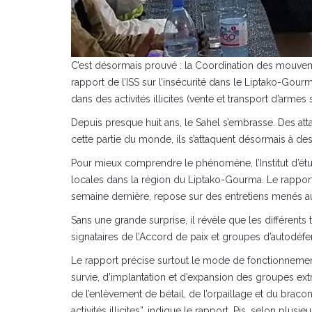
C’est désormais prouvé : la Coordination des mouveme
rapport de l’ISS sur l’insécurité dans le Liptako-Go
dans des activités illicites (vente et transport d’armes
Depuis presque huit ans, le Sahel s’embrasse. Des atta
cette partie du monde, ils s’attaquent désormais à de
Pour mieux comprendre le phénomène, l’Institut d’étude
locales dans la région du Liptako-Gourma. Le rapport,
semaine dernière, repose sur des entretiens menés au 
Sans une grande surprise, il révèle que les différen
signataires de l’Accord de paix et groupes d’autodéfen
Le rapport précise surtout le mode de fonctionnement 
survie, d’implantation et d’expansion des groupes ext
de l’enlèvement de bétail, de l’orpaillage et du braco
activités illicites”, indique le rapport. Pis, selon pl