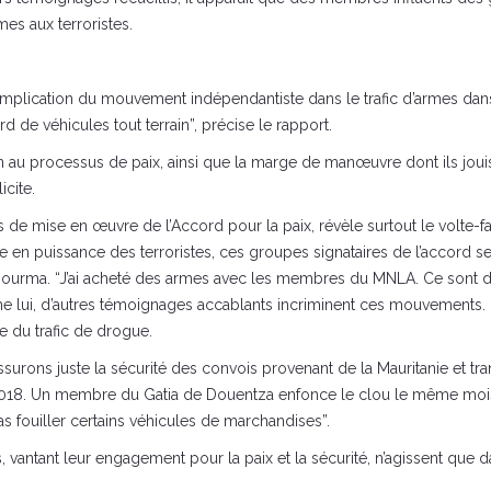
es aux terroristes.
 l’implication du mouvement indépendantiste dans le trafic d’armes 
rd de véhicules tout terrain”, précise le rapport.
tion au processus de paix, ainsi que la marge de manœuvre dont ils joui
icite.
us de mise en œuvre de l’Accord pour la paix, révèle surtout le volte
en puissance des terroristes, ces groupes signataires de l’accord se
ourma. “J’ai acheté des armes avec les membres du MNLA. Ce sont des
lui, d’autres témoignages accablants incriminent ces mouvements
re du trafic de drogue.
assurons juste la sécurité des convois provenant de la Mauritanie et t
. Un membre du Gatia de Douentza enfonce le clou le même mois : “
fouiller certains véhicules de marchandises”.
antant leur engagement pour la paix et la sécurité, n’agissent que dans 