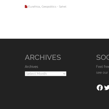
,
Eurafrica
Geopolitics - Sahel
ARCHIVES
SOC
Archives
Feel fre
see our