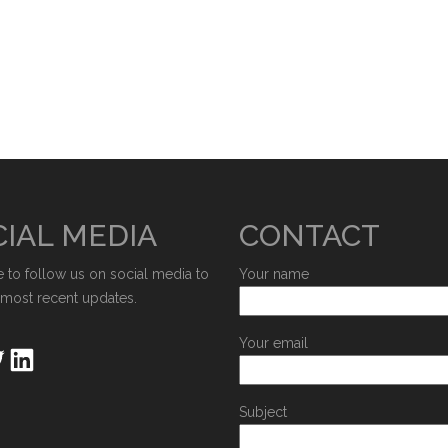
IAL MEDIA
CONTACT
e to follow us on social media to
Your name
 most recent updates.
Your email
Subject