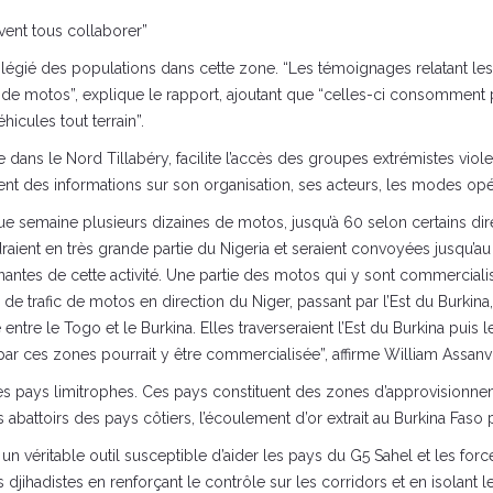
ivent tous collaborer”
légié des populations dans cette zone. “Les témoignages relatant les 
e de motos”, explique le rapport, ajoutant que “celles-ci consomment pe
icules tout terrain”.
 dans le Nord Tillabéry, facilite l’accès des groupes extrémistes violen
ssent des informations sur son organisation, ses acteurs, les modes op
ue semaine plusieurs dizaines de motos, jusqu’à 60 selon certains dir
draient en très grande partie du Nigeria et seraient convoyées jusqu’au 
ntes de cette activité. Une partie des motos qui y sont commercialis
de trafic de motos en direction du Niger, passant par l’Est du Burkina
ière entre le Togo et le Burkina. Elles traverseraient l’Est du Burkina pu
par ces zones pourrait y être commercialisée”, affirme William Assanv
 ces pays limitrophes. Ces pays constituent des zones d’approvisionne
abattoirs des pays côtiers, l’écoulement d’or extrait au Burkina Faso pa
un véritable outil susceptible d’aider les pays du G5 Sahel et les for
adistes en renforçant le contrôle sur les corridors et en isolant les p