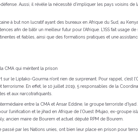
nse. Aussi, il révèle la nécessité d’impliquer les pays voisins de l
icaine à but non lucratif ayant des bureaux en Afrique du Sud, au Kenya
ences afin de bâtir un meilleur futur pour l’Afrique. L’ISS fait usage 
tinentes et fiables, ainsi que des formations pratiques et une assistan
a CMA qui méritent la prison
t sur le Liptako-Gourma n’ont rien de surprenant. Pour rappel, c’est l’O
 terrorisme. En effet, le 10 juillet 2019, 5 responsables de la Coord
tes et aux narcotrafiquants.
termédiaire entre la CMA et Ansar Eddine, le groupe terroriste d’Iyad 
’unification et le jihad en Afrique de l’Ouest (Mujao, ex-groupe isl
, ancien maire de Bourem et actuel député RPM de Bourem.
assé par les Nations unies, ont bien leur place en prison pour terro