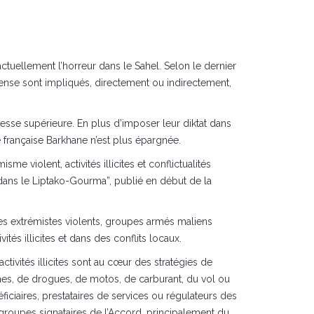
tuellement l’horreur dans le Sahel. Selon le dernier
ense sont impliqués, directement ou indirectement,
tesse supérieure. En plus d’imposer leur diktat dans
 française Barkhane n’est plus épargnée.
 violent, activités illicites et conflictualités
x dans le Liptako-Gourma”, publié en début de la
es extrémistes violents, groupes armés maliens
és illicites et dans des conflits locaux.
ivités illicites sont au cœur des stratégies de
rmes, de drogues, de motos, de carburant, du vol ou
ficiaires, prestataires de services ou régulateurs des
es groupes signataires de l’Accord, principalement du