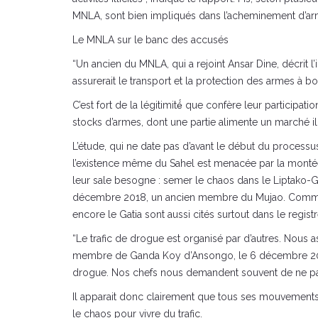
MNLA, sont bien impliqués dans l’acheminement d’arm
Le MNLA sur le banc des accusés
“Un ancien du MNLA, qui a rejoint Ansar Dine, décrit
assurerait le transport et la protection des armes à bo
C’est fort de la légitimité́ que confère leur participa
stocks d’armes, dont une partie alimente un marché ill
L’étude, qui ne date pas d’avant le début du process
l’existence même du Sahel est menacée par la montée 
leur sale besogne : semer le chaos dans le Liptako-G
décembre 2018, un ancien membre du Mujao. Comme 
encore le Gatia sont aussi cités surtout dans le regist
“Le trafic de drogue est organisé par d’autres. Nous 
membre de Ganda Koy d’Ansongo, le 6 décembre 2018
drogue. Nos chefs nous demandent souvent de ne pas 
Il apparait donc clairement que tous ses mouvements, v
le chaos pour vivre du trafic.