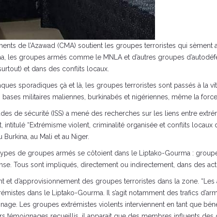
nts de l’Azawad (CMA) soutient les groupes terroristes qui sèment ac
urma, les groupes armés comme le MNLA et d’autres groupes d’autodéf
 surtout) et dans des conflits locaux.
ques sporadiques çà et là, les groupes terroristes sont passés à la vi
s bases militaires maliennes, burkinabés et nigériennes, même la force
s de sécurité (ISS) a mené des recherches sur les liens entre extrémisme
 intitulé “Extrémisme violent, criminalité organisée et conflits locau
Burkina, au Mali et au Niger.
ts types de groupes armés se côtoient dans le Liptako-Gourma : group
se. Tous sont impliqués, directement ou indirectement, dans des activit
et d’approvisionnement des groupes terroristes dans la zone. “Les act
rémistes dans le Liptako-Gourma. Il s’agit notamment des trafics d’a
nnage. Les groupes extrémistes violents interviennent en tant que béné
usieurs témoignages recueillis, il apparait que des membres influents d